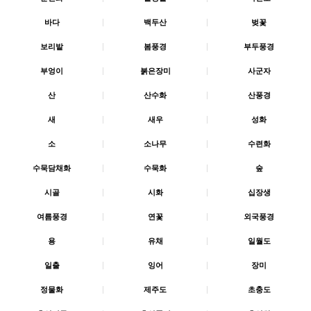
바다
|
백두산
|
벚꽃
보리밭
|
봄풍경
|
부두풍경
부엉이
|
붉은장미
|
사군자
산
|
산수화
|
산풍경
새
|
새우
|
성화
소
|
소나무
|
수련화
수묵담채화
|
수묵화
|
숲
시골
|
시화
|
십장생
여름풍경
|
연꽃
|
외국풍경
용
|
유채
|
일월도
일출
|
잉어
|
장미
정물화
|
제주도
|
초충도