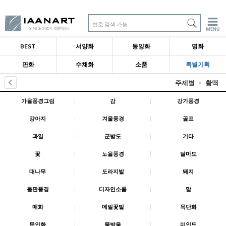
번호 검색 가능
BEST
서양화
동양화
명화
판화
수채화
소품
특별기획
주제별
황맥
가을풍경그림
|
감
|
강가풍경
강아지
|
겨울풍경
|
골프
과일
|
군방도
|
기타
꽃
|
노을풍경
|
달마도
대나무
|
도라지밭
|
돼지
들판풍경
|
디자인소품
|
말
매화
|
메밀꽃밭
|
목단화
문인화
|
물방울
|
미인도