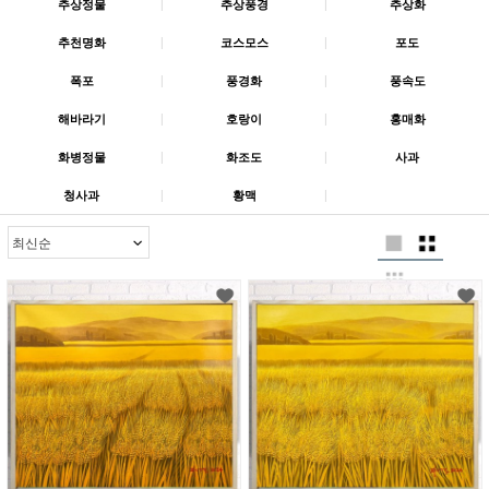
추상정물
|
추상풍경
|
추상화
추천명화
|
코스모스
|
포도
폭포
|
풍경화
|
풍속도
해바라기
|
호랑이
|
홍매화
화병정물
|
화조도
|
사과
청사과
|
황맥
|