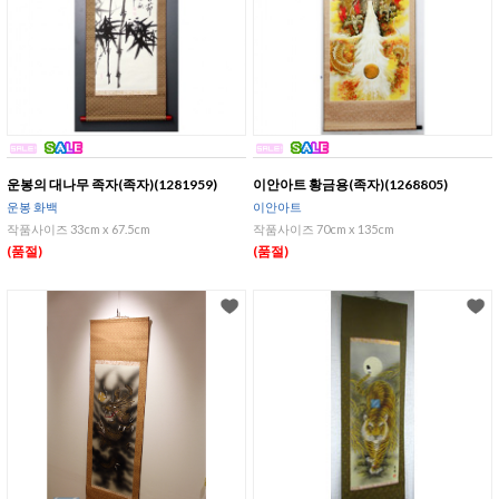
운봉의 대나무 족자(족자)(1281959)
이안아트 황금용(족자)(1268805)
운봉 화백
이안아트
작품사이즈 33cm x 67.5cm
작품사이즈 70cm x 135cm
(품절)
(품절)