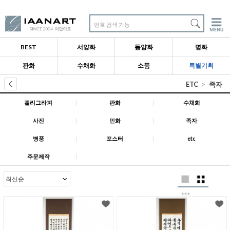
번호 검색 가능
BEST
서양화
동양화
명화
판화
수채화
소품
특별기획
ETC
족자
캘리그라피
|
판화
|
수채화
사진
|
민화
|
족자
병풍
|
포스터
|
etc
주문제작
|