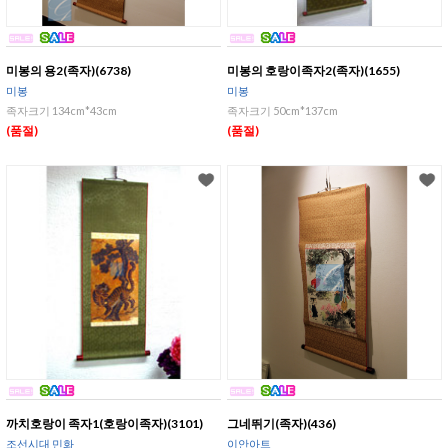
미봉의 용2(족자)(6738)
미봉의 호랑이족자2(족자)(1655)
미봉
미봉
족자크기 134cm*43cm
족자크기 50cm*137cm
(품절)
(품절)
까치호랑이 족자1(호랑이족자)(3101)
그네뛰기(족자)(436)
조선시대 민화
이안아트