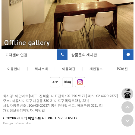
고객센터 연결
상품문의 게시판
이용안내
|
회사소개
|
이용약관
|
개인정보
|
PC버젼
취급방침
회사명 : 이안아트
|
대표 :
진석훈
|
대표전화 : 02-790-9177
|
팩스 : 02-6020-9577
|
주소 : 서울시 마포구 대흥동 330-2 ( 마포구 독막로38길 22 )
|
사업자등록번호 : 106-08-20237
|
통신판매업 신고 : 마포구청 0231 호
|
개인정보관리책임자 : 박범일
COPYRIGHT(C)
이안아트
ALL RIGHTS RESERVED.