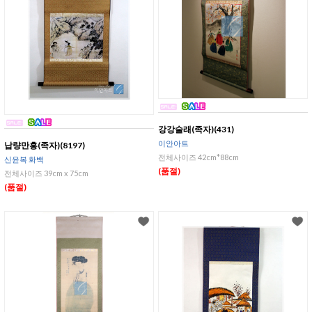
강강술래(족자)(431)
이안아트
납량만흥(족자)(8197)
전체사이즈 42cm*88cm
신윤복 화백
(품절)
전체사이즈 39cm x 75cm
(품절)