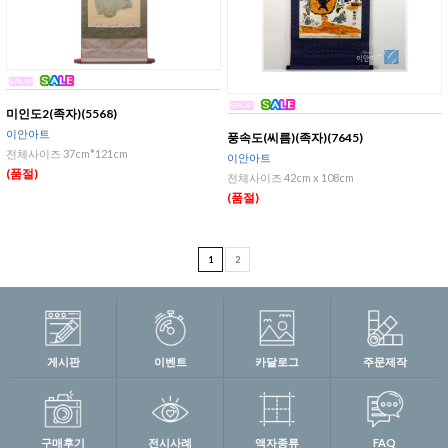
미인도2(족자)(5568)
이안아트
풍속도(씨름)(족자)(7645)
전체사이즈 37cm*121cm
이안아트
(품절)
전체사이즈 42cm x 108cm
(품절)
1
2
게시판
이벤트
카달로그
주문제작
구매후기
전시사례
액자종류
FAQ