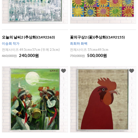
오늘의 날씨2 (추상화)(1492263)
꽃의구상2 (꽃)(추상화)(1492155)
이승희 작가
최희하 화백
전체사이즈 49.5cmx57cm (두께 2.5cm)
전체사이즈 57cmx49.5cm
240,000원
500,000원
460,000원
750,000원