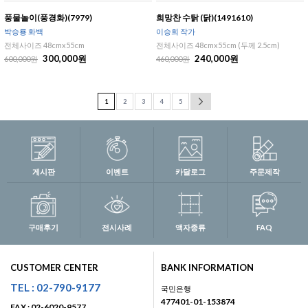
풍물놀이(풍경화)(7979)
희망찬 수탉 (닭)(1491610)
박승룡 화백
이승희 작가
전체사이즈 48cmx55cm
전체사이즈 48cmx55cm (두께 2.5cm)
300,000원
240,000원
600,000원
460,000원
1
2
3
4
5
게시판
이벤트
카달로그
주문제작
구매후기
전시사례
액자종류
FAQ
CUSTOMER CENTER
BANK INFORMATION
TEL : 02-790-9177
국민은행
477401-01-153874
FAX : 02-6020-9577