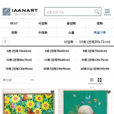
번호 검색 가능
BEST
서양화
동양화
명화
판화
수채화
소품
특별기획
서양화
10호 (전체80x72cm)
4호 (전체 53x62cm)
|
6호 (전체70x60cm)
|
8호 (전체75x63cm)
10호 (전체80x72cm)
|
12호 (전체90x80cm)
|
20호 (전체120x75cm)
30호 (전체120x90cm)
|
40호 (전체150x90cm)
|
60호이상 (전체190x90)