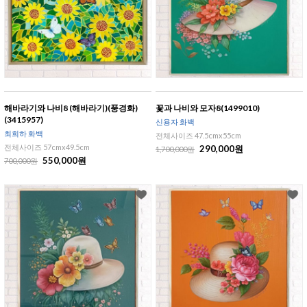
해바라기와 나비8 (해바라기)(풍경화)
꽃과 나비와 모자8(1499010)
(3415957)
신용자 화백
최희하 화백
전체사이즈 47.5cmx55cm
전체사이즈 57cmx49.5cm
290,000원
1,700,000원
550,000원
700,000원