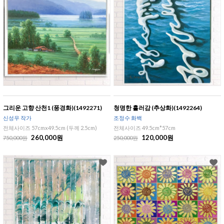
그리운 고향 산천1 (풍경화)(1492271)
청명한 흘러감 (추상화)(1492264)
신성우 작가
조정수 화백
전체사이즈 57cmx49.5cm (두께 2.5cm)
전체사이즈 49.5cm*57cm
260,000원
120,000원
750,000원
250,000원