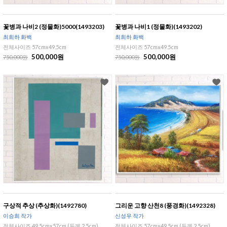
꽃병과 나비2 (정물화)5000(1493203)
꽃병과 나비1 (정물화)(1493202)
최희하 화백
최희하 화백
전체사이즈 57cmx49.5cm
전체사이즈 57cmx49.5cm
500,000원
500,000원
750,000원
750,000원
구상적 추상 (추상화)(1492780)
그리운 고향 산천8 (풍경화)(1492328)
이승희 작가
신성우 작가
전체사이즈 49.5cmx57cm (두께 2.5cm)
전체사이즈 57cmx49.5cm (두께 2.5cm)