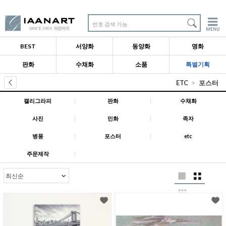
번호 검색 가능
BEST
서양화
동양화
명화
판화
수채화
소품
특별기획
ETC
포스터
캘리그라피
|
판화
|
수채화
사진
|
민화
|
족자
병풍
|
포스터
|
etc
주문제작
|