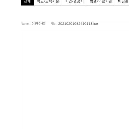
전체
학교/교육시설
기업/관공서
병원/의료기관
웨딩홀
이안아트
20210201062410113.jpg
Name :
File :