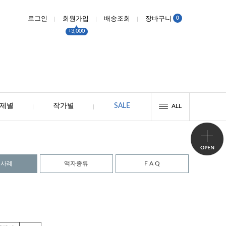
0
로그인
회원가입
배송조회
장바구니
+3,000
제별
작가별
SALE
ALL
시사례
액자종류
F A Q