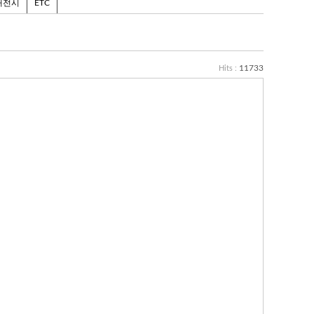
대전시
ETC
11733
Hits :