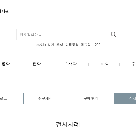
게시판
ex>해바라기
추상
여름풍경
말그림
1202
명화
판화
수채화
ETC
주
로그
주문제작
구매후기
전
전시사례