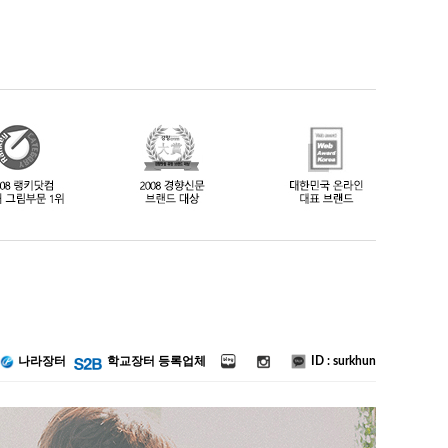
ID : surkhun
나라장터
학교장터 등록업체