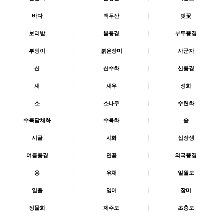
바다
|
백두산
|
벚꽃
보리밭
|
봄풍경
|
부두풍경
부엉이
|
붉은장미
|
사군자
산
|
산수화
|
산풍경
새
|
새우
|
성화
소
|
소나무
|
수련화
수묵담채화
|
수묵화
|
숲
시골
|
시화
|
십장생
여름풍경
|
연꽃
|
외국풍경
용
|
유채
|
일월도
일출
|
잉어
|
장미
정물화
|
제주도
|
초충도