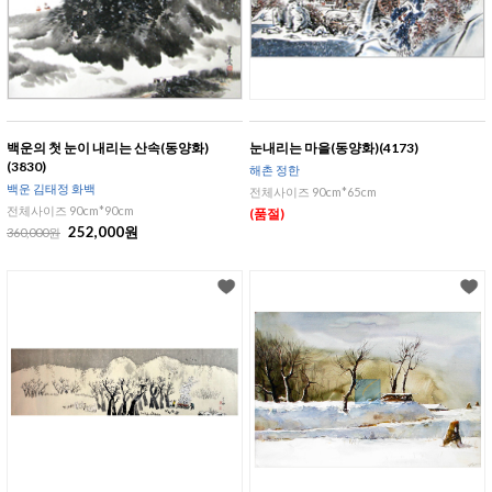
백운의 첫 눈이 내리는 산속(동양화)
눈내리는 마을(동양화)(4173)
(3830)
해촌 정한
백운 김태정 화백
전체사이즈 90cm*65cm
전체사이즈 90cm*90cm
(품절)
252,000원
360,000원