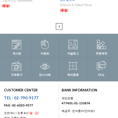
그림사이즈 70cmx60cm
전체사이즈 158cm*91cm
(품절)
(품절)
1
게시판
이벤트
카달로그
주문제작
구매후기
전시사례
액자종류
FAQ
CUSTOMER CENTER
BANK INFORMATION
TEL : 02-790-9177
국민은행
477401-01-153874
FAX : 02-6020-9577
예금주 : 진석훈(이안아트)
오전 9시 ~ 오후 6시
(월 - 금)
주말, 공휴일 휴무