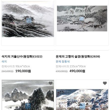
석지의 겨울산수(동양화)(1022)
운제의 고향의 설경(동양화)(2838)
석지
운제 장동석
전체사이즈 90cm*65cm
전체사이즈 155cm*90cm
190,000원
490,000원
260,000원
650,000원