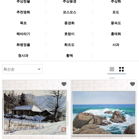
추상정물
|
추상풍경
|
추상화
추천명화
|
코스모스
|
포도
폭포
|
풍경화
|
풍속도
해바라기
|
호랑이
|
홍매화
화병정물
|
화조도
|
사과
청사과
|
황맥
|