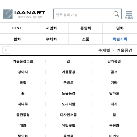
번호 검색 가능
BEST
서양화
동양화
명화
판화
수채화
소품
특별기획
주제별
겨울풍경
가을풍경그림
|
감
|
강가풍경
강아지
|
겨울풍경
|
골프
과일
|
군방도
|
기타
꽃
|
노을풍경
|
달마도
대나무
|
도라지밭
|
돼지
들판풍경
|
디자인소품
|
말
매화
|
메밀꽃밭
|
목단화
문인화
|
물방울
|
미인도