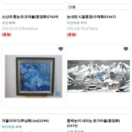
소산의 흰눈과 모닥불(동양화)(7639)
눈내린 시골풍경(수채화)(5667)
소산 화백
이안아트 작가
전체사이즈 155cmx55cm
액자포함 71cm*56cm
(품절)
(품절)
겨울이야기(추상화) (w)(2294)
함박눈이 내리는 초가마을(동양화)
(3375)
박미하일 화백
심촌 홍성복