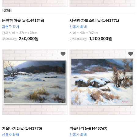
눈덮힌 마을 (w)(1491746)
시원한 파도소리 (w)(1443771)
김춘구 작가
신용자 화백
전체사이즈 37cmx28cm
사이즈 93cm*67cm
250,000원
1,200,000원
350,000원
2,930,000원
겨울나기2 (w)(1443770)
겨울나기 (w)(1443767)
신용자 화백
신용자 화백