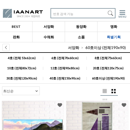
번호 검색 가능
BEST
서양화
동양화
명화
판화
수채화
소품
특별기획
서양화
60호이상 (전체190x90)
4호 (전체 53x62cm)
|
6호 (전체70x60cm)
|
8호 (전체75x63cm)
10호 (전체80x72cm)
|
12호 (전체90x80cm)
|
20호 (전체120x75cm)
30호 (전체120x90cm)
|
40호 (전체150x90cm)
|
60호이상 (전체190x90)