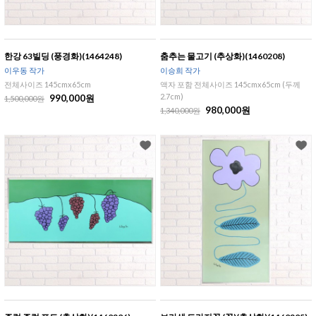
한강 63빌딩 (풍경화)(1464248)
춤추는 물고기 (추상화)(1460208)
이우동 작가
이승희 작가
전체사이즈 145cmx65cm
액자 포함 전체사이즈 145cmx65cm (두께
2.7cm)
990,000원
1,500,000원
980,000원
1,340,000원