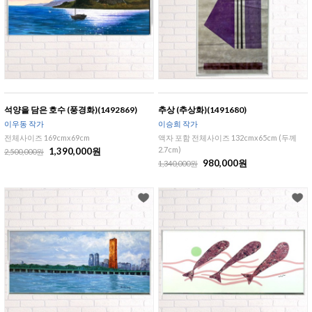
석양을 담은 호수 (풍경화)(1492869)
추상 (추상화)(1491680)
이우동 작가
이승희 작가
전체사이즈 169cmx69cm
액자 포함 전체사이즈 132cmx65cm (두께
2.7cm)
1,390,000원
2,500,000원
980,000원
1,340,000원