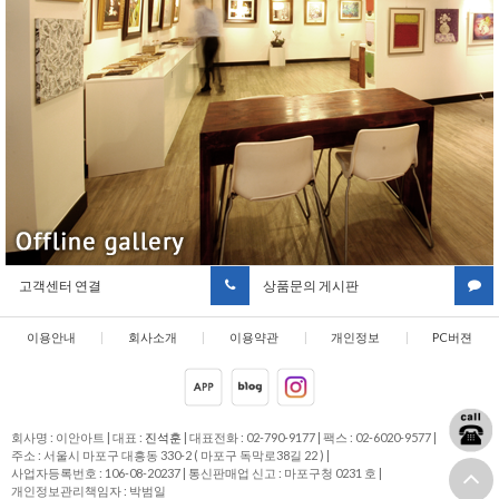
고객센터 연결
상품문의 게시판
이용안내
|
회사소개
|
이용약관
|
개인정보
|
PC버젼
취급방침
회사명 : 이안아트
|
대표 :
진석훈
|
대표전화 : 02-790-9177
|
팩스 : 02-6020-9577
|
주소 : 서울시 마포구 대흥동 330-2 ( 마포구 독막로38길 22 )
|
사업자등록번호 : 106-08-20237
|
통신판매업 신고 : 마포구청 0231 호
|
개인정보관리책임자 : 박범일