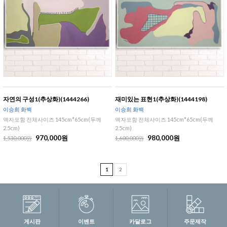
자연의 구성1(추상화)(1444266)
재미있는 표현1(추상화)(1444198)
이승희 화백
이승희 화백
액자포함 전체사이즈 145cm*65cm(두께
액자포함 전체사이즈 145cm*65cm(두께
2.5cm)
2.5cm)
970,000원
980,000원
1,530,000원
1,600,000원
1
2
게시판
이벤트
카달로그
주문제작