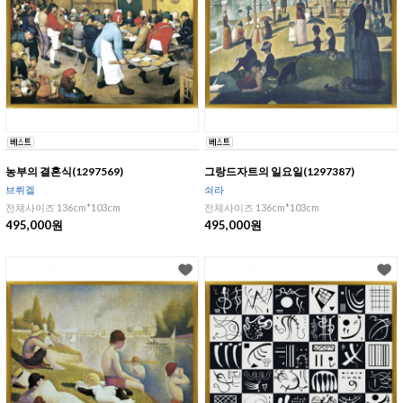
농부의 결혼식(1297569)
그랑드자트의 일요일(1297387)
브뤼겔
쇠라
전체사이즈 136cm*103cm
전체사이즈 136cm*103cm
495,000원
495,000원