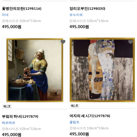
꽃병안의모란(1298116)
앙리오부인(1298030)
마네
르누아르
전체사이즈 103cm*136cm
전체사이즈 103cm*136cm
495,000원
495,000원
여자의 세 시기(1297878)
부엌의 하녀(1297879)
클림트
베르메르
전체사이즈 106cm*106cm
전체사이즈 103cm*136cm
495,000원
495,000원