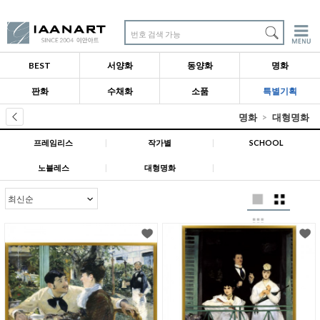
번호 검색 가능
BEST
서양화
동양화
명화
판화
수채화
소품
특별기획
명화
대형명화
프레임리스
|
작가별
|
SCHOOL
노블레스
|
대형명화
|