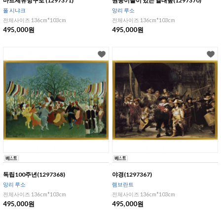
마르세유항구로 (1297371)
원숭이들이 있는 열대숲(1297370)
폴 시냐크
앙리 루소
전체사이즈 136cm*103cm
전체사이즈 136cm*103cm
495,000원
495,000원
독립100주년(1297368)
야경(1297367)
앙리 루소
램브란트
전체사이즈 136cm*103cm
전체사이즈 136cm*103cm
495,000원
495,000원