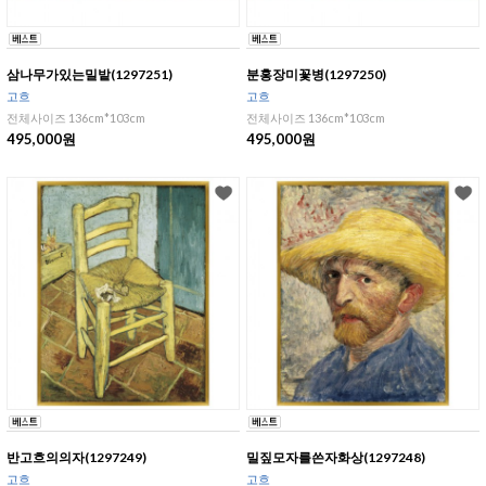
삼나무가있는밀밭(1297251)
분홍장미꽃병(1297250)
고흐
고흐
전체사이즈 136cm*103cm
전체사이즈 136cm*103cm
495,000원
495,000원
반고흐의의자(1297249)
밀짚모자를쓴자화상(1297248)
고흐
고흐