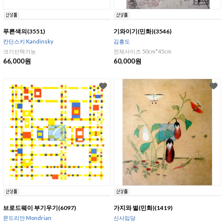
푸른색의(3551)
기와이기(민화)(3546)
칸딘스키 Kandinsky
김홍도
크기선택가능
전체사이즈 50cm*45cm
66,000원
60,000원
브로드웨이 부기우기(6097)
가지와 벌(민화)(1419)
몬드리안 Mondrian
신사임당