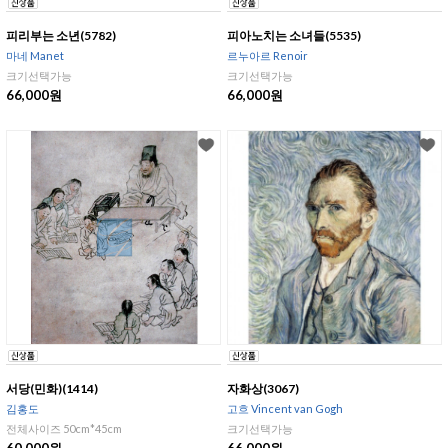
피리부는 소년(5782)
피아노치는 소녀들(5535)
마네 Manet
르누아르 Renoir
크기선택가능
크기선택가능
66,000원
66,000원
서당(민화)(1414)
자화상(3067)
김홍도
고흐 Vincent van Gogh
전체사이즈 50cm*45cm
크기선택가능