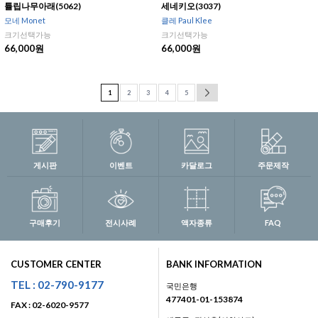
튤립나무아래(5062)
세네키오(3037)
모네 Monet
클레 Paul Klee
크기선택가능
크기선택가능
66,000원
66,000원
1
2
3
4
5
게시판
이벤트
카달로그
주문제작
구매후기
전시사례
액자종류
FAQ
CUSTOMER CENTER
BANK INFORMATION
TEL : 02-790-9177
국민은행
477401-01-153874
FAX : 02-6020-9577