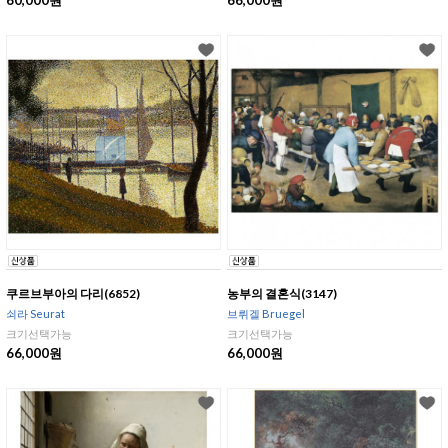
60,000원
66,000원
쿠르브부아의 다리(6852)
농부의 결혼식(3147)
쇠라 Seurat
브뤼겔 Bruegel
크기선택가능
크기선택가능
66,000원
66,000원