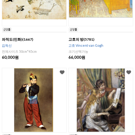
파적도(민화)(1667)
고흐의 방(5781)
김득신
고흐 Vincent van Gogh
전체사이즈 50cm*45cm
크기선택가능
60,000원
66,000원