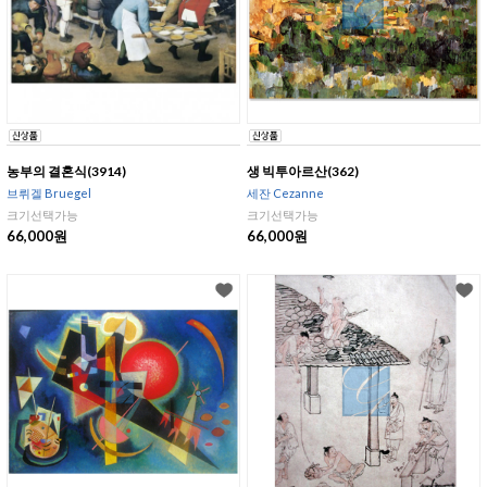
농부의 결혼식(3914)
생 빅투아르산(362)
브뤼겔 Bruegel
세잔 Cezanne
크기선택가능
크기선택가능
66,000원
66,000원