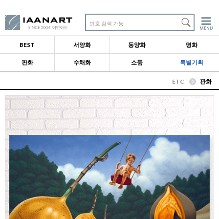
번호 검색 가능
BEST
서양화
동양화
명화
판화
수채화
소품
특별기획
ETC
판화