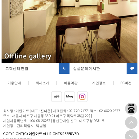
고객센터 연결
상품문의 게시판
이용안내
|
회사소개
|
이용약관
|
개인정보
|
PC버젼
취급방침
회사명 : 이안아트
|
대표 :
진석훈
|
대표전화 : 02-790-9177
|
팩스 : 02-6020-9577
|
주소 : 서울시 마포구 대흥동 330-2 ( 마포구 독막로38길 22 )
|
사업자등록번호 : 106-08-20237
|
통신판매업 신고 : 마포구청 0231 호
|
개인정보관리책임자 : 박범일
COPYRIGHT(C)
이안아트
ALL RIGHTS RESERVED.