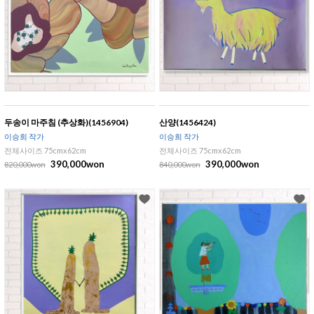
두송이 마주침 (추상화)(1456904)
산양(1456424)
이승희 작가
이승희 작가
전체사이즈 75cmx62cm
전체사이즈 75cmx62cm
390,000won
390,000won
820,000won
840,000won