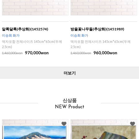
알록달록(추상화)(1452574)
방울꽃나무들(추상화)(1451989)
이승희 화가
이승희 화가
액자포함 전체사이즈 145cm*65cm(두께
액자포함 전체사이즈 145cm*65cm(두께
2.5cm)
2.5cm)
970,000won
960,000won
1,460,000won
1,460,000won
더보기
신상품
NEW Product