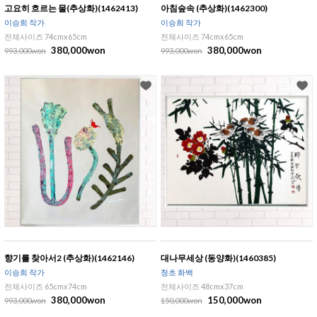
고요히 흐르는 물(추상화)(1462413)
아침숲속 (추상화)(1462300)
이승희 작가
이승희 작가
전체사이즈 74cmx65cm
전체사이즈 74cmx65cm
380,000won
380,000won
993,000won
993,000won
향기를 찾아서2 (추상화)(1462146)
대나무세상 (동양화)(1460385)
이승희 작가
청초 화백
전체사이즈 65cmx74cm
전체사이즈 48cmx37cm
380,000won
150,000won
993,000won
150,000won