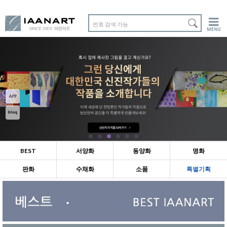
번호 검색 가능
BEST
서양화
동양화
명화
판화
수채화
소품
특별기획