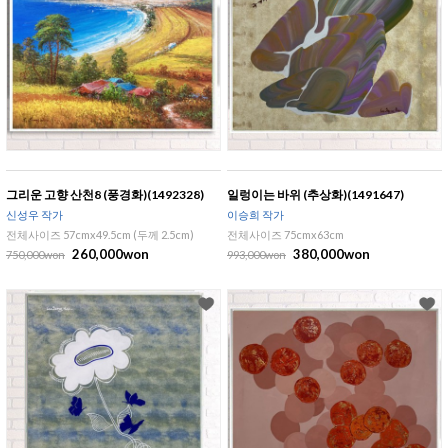
그리운 고향 산천8 (풍경화)(1492328)
일렁이는 바위 (추상화)(1491647)
신성우 작가
이승희 작가
전체사이즈 57cmx49.5cm (두께 2.5cm)
전체사이즈 75cmx63cm
260,000won
380,000won
750,000won
993,000won