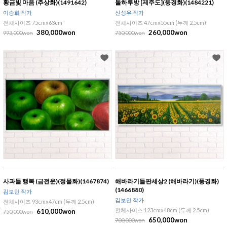
황금빛 마음 (추상화)(1491642)
돌하루방 [제주도](풍경화)(1484221)
이승희 작가
신성우 작가
전체사이즈 75cmx63cm
전체사이즈 47cmx55cm (두께 2.5cm)
380,000won
260,000won
993,000won
750,000won
사과들 행복 (금전운)(정물화)(1467874)
해바라기들판세상2 (해바라기)(풍경화)
(1466880)
김보민 작가
김보민 작가
전체사이즈 93cmx47cm (두께 2.5cm)
전체사이즈 123cmx48cm (두께 2.5cm)
610,000won
750,000won
650,000won
700,000won