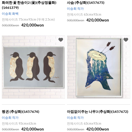
화려한 꽃 한송이2 (꽃)(추상정물화)
사슴 (추상화)(1457675)
(1461379)
이승희 작가
이승희 화백
전체사이즈 63cmx93cm
전체사이즈 75cmx93cm (두께 2.5cm)
420,000won
500,000won
420,000won
500,000won
펭귄 (추상화)(1457674)
아낌없이주는 나무3 (추상화)(1457672)
이승희 작가
이승희 작가
전체사이즈 93cmx63cm
전체사이즈 63cmx93cm
420,000won
420,000won
500,000won
500,000won