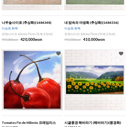
나무숲사이로 (추상화)(1484348)
내 맘속의 야생화 (추상화)(1484336)
이승희 화백
이승희 화백
전체사이즈 63cmx75cm (두께 2.5cm)
전체사이즈 63cmx75cm (두께 2.5cm)
420,000won
410,000won
993,000won
993,000won
Tomates Fin de Milenio 프레임리스
시골풍경 해바라기 (해바라기)(풍경화)