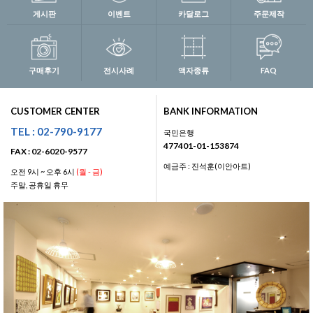
게시판
이벤트
카달로그
주문제작
구매후기
전시사례
액자종류
FAQ
CUSTOMER CENTER
BANK INFORMATION
TEL : 02-790-9177
국민은행
477401-01-153874
FAX : 02-6020-9577
예금주 : 진석훈(이안아트)
오전 9시 ~ 오후 6시
(월 - 금)
주말, 공휴일 휴무