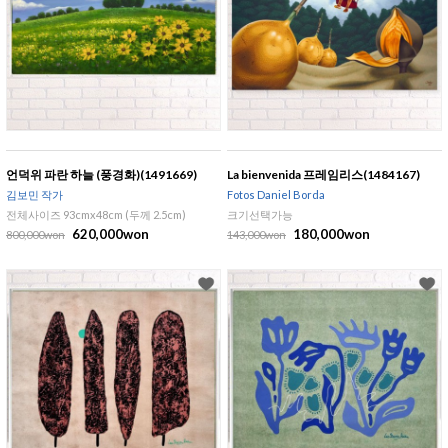
언덕위 파란 하늘 (풍경화)(1491669)
La bienvenida 프레임리스(1484167)
김보민 작가
Fotos Daniel Borda
전체사이즈 93cmx48cm (두께 2.5cm)
크기선택가능
620,000won
180,000won
800,000won
143,000won