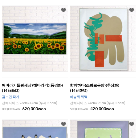
해바라기들판세상 (해바라기)(풍경화)
함께하다(조화로운맘)(추상화)
(1466863)
(1464595)
김보민 작가
이승희 화백
전체사이즈 93cmx47cm (두께 2.5cm)
전체사이즈 74cmx93cm (두께 2.5cm)
620,000won
420,000won
800,000won
500,000won