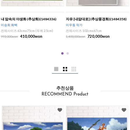
내 맘속의 야생화 (추상화)(1484336)
자유 [내맘대로] (추상풍경화)(1484358)
이승희 화백
이우동 작가
전체사이즈 63cmx75cm (두께 2.5cm)
전체사이즈 102cmx67cm
410,000won
720,000won
993,000won
1,400,000won
추천상품
RECOMMEND Product