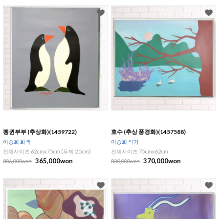
펭귄부부 (추상화)(1459722)
호수 (추상 풍경화)(1457588)
이승희 화백
이승희 작가
전체사이즈 62cmx75cm (두께 2.5cm)
전체사이즈 75cmx62cm
365,000won
370,000won
886,000won
830,000won