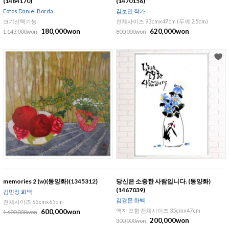
(1484170)
(1470156)
Fotos Daniel Borda
김보민 작가
크기선택가능
전체사이즈 93cmx47cm (두께 2.5cm)
180,000won
620,000won
1,143,000won
800,000won
memories 2 (w)(동양화)(1345312)
당신은 소중한 사람입니다. (동양화)
(1467039)
김민정 화백
김경문 화백
전체사이즈 65cmx65cm
액자 포함 전체사이즈 35cmx47cm
600,000won
1,600,000won
200,000won
300,000won