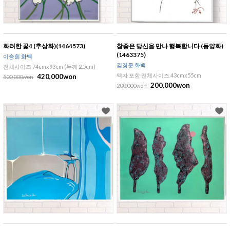
화려한 꽃4 (추상화)(1464573)
참좋은 당신을 만나 행복합니다 (동양화)
(1463375)
이승희 화백
김경문 화백
전체사이즈 74cmx93cm (두께 2.5cm)
액자 포함 전체사이즈 43cmx55cm
420,000won
500,000won
200,000won
200,000won