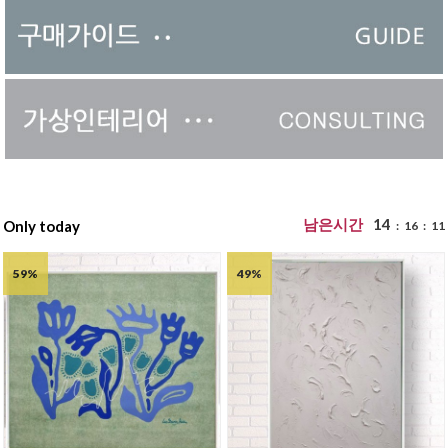
남은시간
14
Only today
:
16
:
09
59%
49%