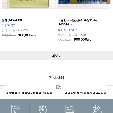
동행(1456419)
조규한의 작품전41(추상화) (w)
(1450781)
이승희 작가
월운 조규한 화백
전체사이즈 62cmx75cm
전체사이즈 47cm*40cm
380,000won
980,000won
900,000won
900,000won
더보기
전시사례
[병원/의료기관] 강남구립행복요양병원
[웨딩홀/이벤트] 베뉴지 웨딩& 파티