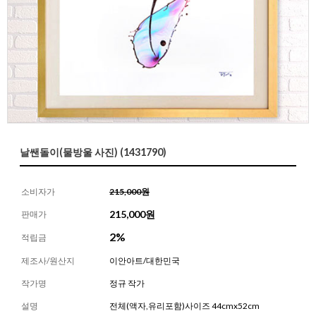
날쌘돌이(물방울 사진) (1431790)
소비자가
215,000원
215,000
원
판매가
2%
적립금
제조사/원산지
이안아트/대한민국
작가명
정규 작가
설명
전체(액자,유리포함)사이즈 44cmx52cm