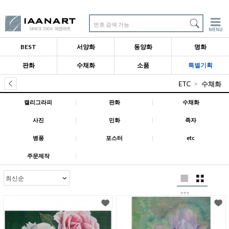
번호 검색 가능
BEST
서양화
동양화
명화
판화
수채화
소품
특별기획
ETC
수채화
캘리그라피
|
판화
|
수채화
사진
|
민화
|
족자
병풍
|
포스터
|
etc
주문제작
|