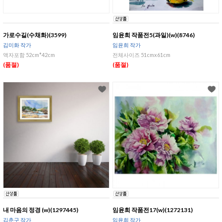
가로수길(수채화)(3599)
임윤희 작품전5(과일)(w)(8746)
김미화 작가
임윤희 작가
액자포함 52cm*42cm
전체사이즈 51cmx61cm
(품절)
(품절)
내 마음의 정경 (w)(1297445)
임윤희 작품전17(w)(1272131)
김춘구 작가
임윤희 작가