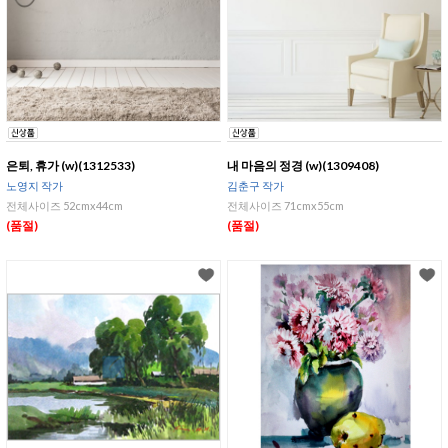
은퇴, 휴가 (w)(1312533)
내 마음의 정경 (w)(1309408)
노영지 작가
김춘구 작가
전체사이즈 52cmx44cm
전체사이즈 71cmx55cm
(품절)
(품절)