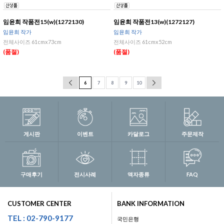
임윤희 작품전15(w)(1272130)
임윤희 작품전13(w)(1272127)
임윤희 작가
임윤희 작가
전체사이즈 61cmx73cm
전체사이즈 61cmx52cm
(품절)
(품절)
6
7
8
9
10
게시판
이벤트
카달로그
주문제작
구매후기
전시사례
액자종류
FAQ
CUSTOMER CENTER
BANK INFORMATION
TEL : 02-790-9177
국민은행