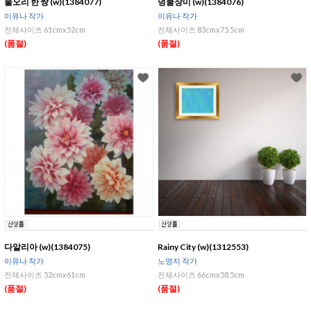
물오리 한 쌍 (w)(1384077)
덩쿨장미 (w)(1384076)
이유나 작가
이유나 작가
전체사이즈 61cmx52cm
전체사이즈 83cmx75.5cm
(품절)
(품절)
다알리아 (w)(1384075)
Rainy City (w)(1312553)
이유나 작가
노영지 작가
전체사이즈 52cmx61cm
전체사이즈 66cmx58.5cm
(품절)
(품절)