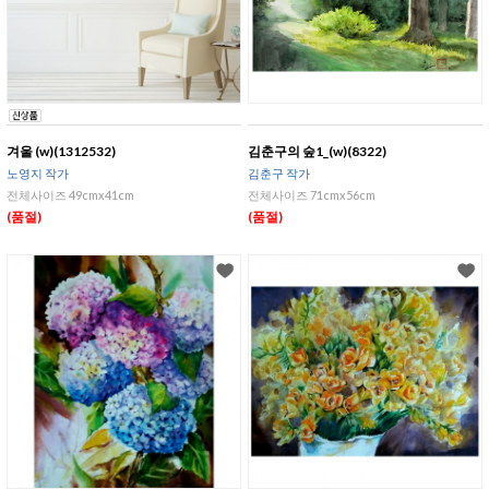
겨울 (w)(1312532)
김춘구의 숲1_(w)(8322)
노영지 작가
김춘구 작가
전체사이즈 49cmx41cm
전체사이즈 71cmx56cm
(품절)
(품절)