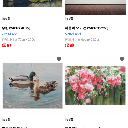
수련 (w)(1384079)
어둠이 오기 전 (w)(1312556)
이유나 작가
노영지 작가
전체사이즈 73cmx65.5cm
전체사이즈 66cmx58.5cm
(품절)
(품절)