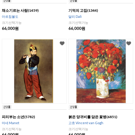
채소기르는 사람(1459)
기억의 고집(1344)
아르침볼도
달리 Dali
크기선택가능
크기선택가능
66,000원
66,000원
피리부는 소년(5782)
붉은 양귀비를 담은 꽃병(6851)
마네 Manet
고흐 Vincent van Gogh
크기선택가능
크기선택가능
66,000원
66,000원