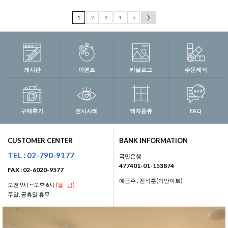
1
2
3
4
5
게시판
이벤트
카달로그
주문제작
구매후기
전시사례
액자종류
FAQ
CUSTOMER CENTER
BANK INFORMATION
TEL : 02-790-9177
국민은행
477401-01-153874
FAX : 02-6020-9577
예금주 : 진석훈(이안아트)
오전 9시 ~ 오후 6시
(월 - 금)
주말, 공휴일 휴무