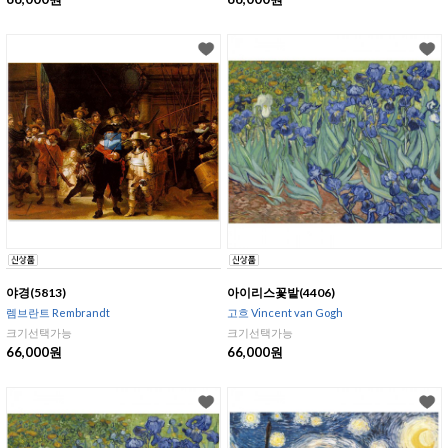
야경(5813)
아이리스꽃밭(4406)
렘브란트 Rembrandt
고흐 Vincent van Gogh
크기선택가능
크기선택가능
66,000원
66,000원