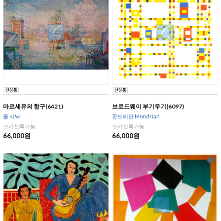
마르세유의 항구(6421)
브로드웨이 부기우기(6097)
폴 시냑
몬드리안 Mondrian
크기선택가능
크기선택가능
66,000원
66,000원