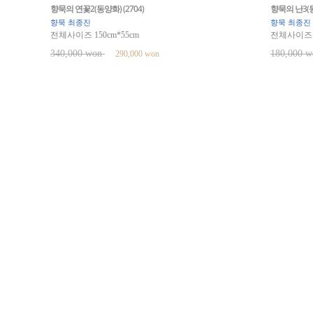
향묵의 연꽃2(동양화) (2704)
향묵의 난3(동
향묵 최종진
향묵 최종진
전체사이즈 150cm*55cm
전체사이즈 8
340,000 won
180,000 
290,000 won