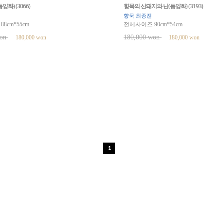
양화) (3066)
향묵의 산돼지와 난(동양화) (3193)
향묵 최종진
8cm*55cm
전체사이즈 90cm*54cm
won
180,000 won
180,000 won
180,000 won
1