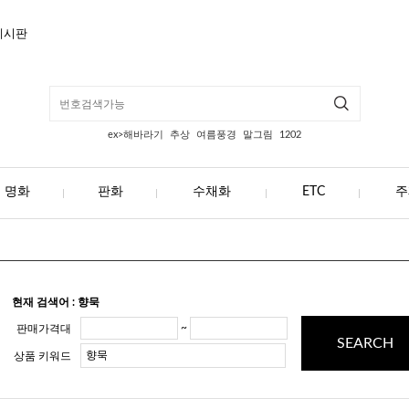
게시판
ex>해바라기
추상
여름풍경
말그림
1202
명화
판화
수채화
ETC
주
현재 검색어 : 향묵
~
판매가격대
SEARCH
상품 키워드