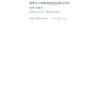
향묵의 수묵화[목련](동양화) (2700)
향묵 최종진
전체사이즈 150cm*55cm
340,000 won
320,000 won