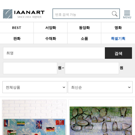
번호 검색 가능
BEST
서양화
동양화
명화
판화
수채화
소품
특별기획
검색
원 ~
원