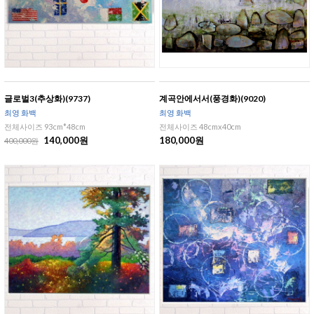
글로벌3(추상화)(9737)
계곡안에서서(풍경화)(9020)
최영 화백
최영 화백
전체사이즈 93cm*48cm
전체사이즈 48cmx40cm
140,000원
180,000원
400,000원