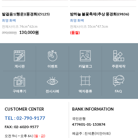
발걸음1(행운)(풍경화)(5125)
밤하늘 불꽃축제(추상 풍경화)(9836)
최영 화백
최영 화백
전체사이즈 74cm*62cm
전체사이즈 55cm*47.5cm
130,000원
(품절)
390,000원
게시판
이벤트
카달로그
주문제작
구매후기
전시사례
액자종류
FAQ
CUSTOMER CENTER
BANK INFORMATION
TEL : 02-790-9177
국민은행
477401-01-153874
FAX : 02-6020-9577
예금주 : 진석훈(이안아트)
오전 9시 ~ 오후 6시
(월 - 금)