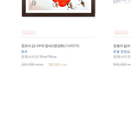
청초의 감나무위 참새2(동양화) (1439275)
운봉의 달과 벚
청초
운봉 정창섭
전체사이즈 90cm*66cm
전체사이즈 1
280,000 won
900,000 
280,000 won