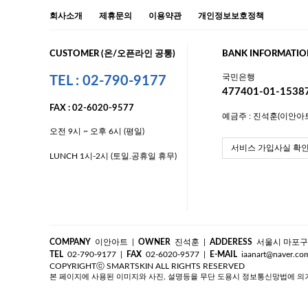
회사소개
제휴문의
이용약관
개인정보보호정책
CUSTOMER (온/오픈라인 공통)
BANK INFORMATIO
국민은행
TEL : 02-790-9177
477401-01-1538
FAX : 02-6020-9577
예금주 : 진석훈(이안아
오전 9시 ~ 오후 6시 (평일)
서비스 가입사실 확
LUNCH 1시-2시 (토일.공휴일 휴무)
COMPANY
이안아트
|
OWNER
진석훈
|
ADDERESS
서울시 마포구 대
TEL
02-790-9177
|
FAX
02-6020-9577
|
E-MAIL
iaanart@naver.co
COPYRIGHTⓒ SMARTSKIN ALL RIGHTS RESERVED
본 페이지에 사용된 이미지와 사진, 설명등을 무단 도용시 정보통신망법에 의