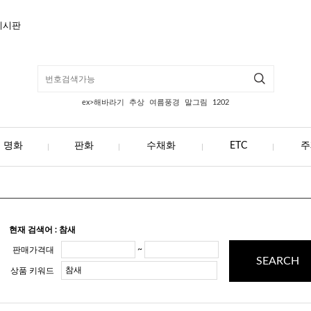
게시판
ex>해바라기
추상
여름풍경
말그림
1202
명화
판화
수채화
ETC
주
현재 검색어 : 참새
~
판매가격대
SEARCH
상품 키워드