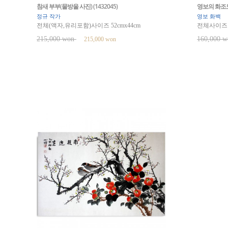
참새 부부(물방울 사진) (1432045)
영보의 화조도(
정규 작가
영보 화백
전체(액자,유리포함)사이즈 52cmx44cm
전체사이즈 5
215,000 won
160,000 
215,000 won