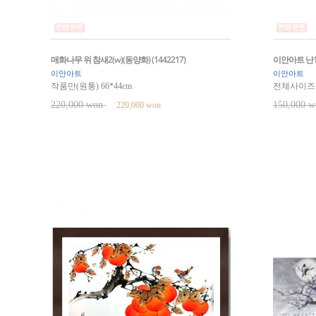
매화나무 위 참새2(w)(동양화) (1442217)
이안아트 난1(
이안아트
이안아트
작품만(원통) 66*44cm
전체사이즈 3
220,000 won
150,000 
220,000 won