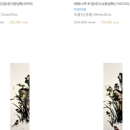
참새)1(동양화) (8590)
매화나무 위 참새1(w)(동양화) (1442163)
이안아트
5cmx65cm
작품만(원통) 60cmx42cm
won
350,000 won
160,000 won
350,000 won