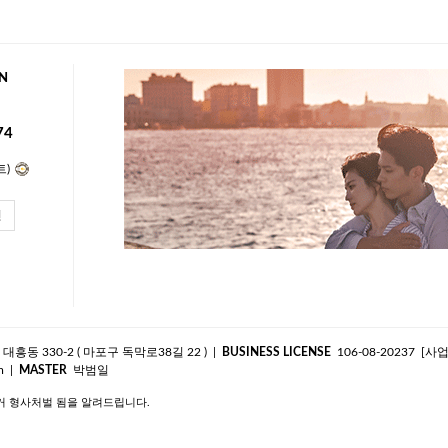
N
74
트)
인
흥동 330-2 ( 마포구 독막로38길 22 )
|
BUSINESS LICENSE
106-08-20237
[사
|
MASTER
박범일
m
거 형사처벌 됨을 알려드립니다.