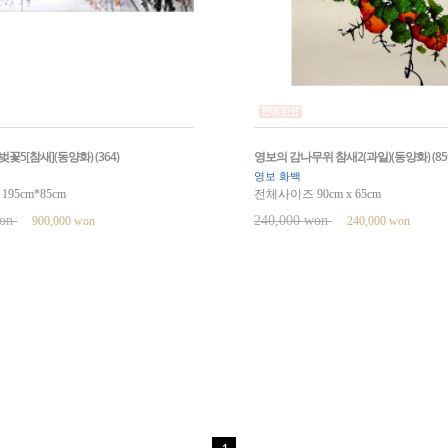
꽃5[참새](동양화) (364)
영보의 감나무위 참새2(과일)(동양화) (859
영보 화백
95cm*85cm
전체사이즈 90cm x 65cm
won
240,000 won
900,000 won
240,000 won