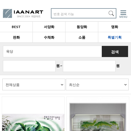
번호 검색 가능
BEST
서양화
동양화
명화
판화
수채화
소품
특별기획
검색
원 ~
원