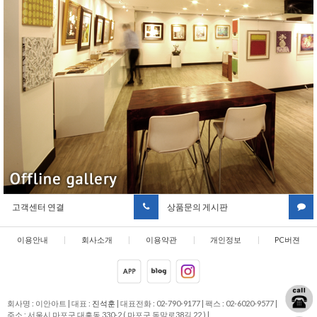
고객센터 연결
상품문의 게시판
이용안내
|
회사소개
|
이용약관
|
개인정보
|
PC버젼
취급방침
회사명 : 이안아트
|
대표 :
진석훈
|
대표전화 : 02-790-9177
|
팩스 : 02-6020-9577
|
주소 : 서울시 마포구 대흥동 330-2 ( 마포구 독막로38길 22 )
|