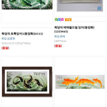
육당의 에메랄드빛 잉어(동양화)
(1333465)
육당의 초록잉어1(동양화)(6111)
육당 화백
육당 김종현
140*55cm
전체사이즈 155cm*90cm
(품절)
(품절)