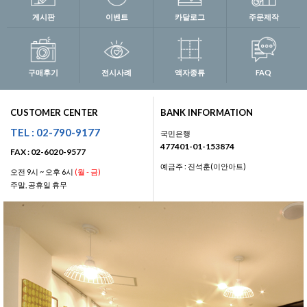
게시판
이벤트
카달로그
주문제작
구매후기
전시사례
액자종류
FAQ
CUSTOMER CENTER
BANK INFORMATION
TEL : 02-790-9177
국민은행
477401-01-153874
FAX : 02-6020-9577
예금주 : 진석훈(이안아트)
오전 9시 ~ 오후 6시
(월 - 금)
주말, 공휴일 휴무