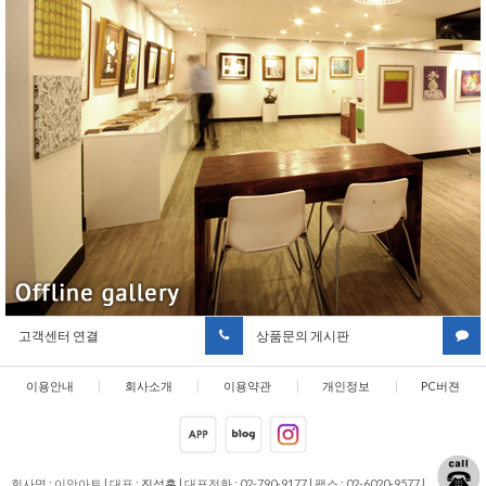
고객센터 연결
상품문의 게시판
이용안내
|
회사소개
|
이용약관
|
개인정보
|
PC버젼
취급방침
회사명 : 이안아트
|
대표 :
진석훈
|
대표전화 : 02-790-9177
|
팩스 : 02-6020-9577
|