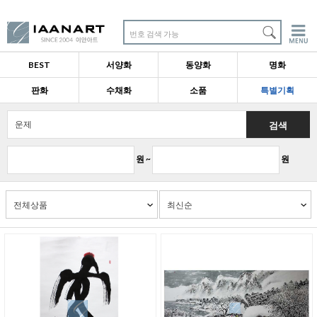
번호 검색 가능
BEST
서양화
동양화
명화
판화
수채화
소품
특별기획
검색
원 ~
원