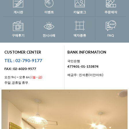
게시판
이벤트
카달로그
주문제작
구매후기
전시사례
액자종류
FAQ
CUSTOMER CENTER
BANK INFORMATION
TEL : 02-790-9177
국민은행
477401-01-153874
FAX : 02-6020-9577
예금주 : 진석훈(이안아트)
오전 9시 ~ 오후 6시
(월 - 금)
주말, 공휴일 휴무