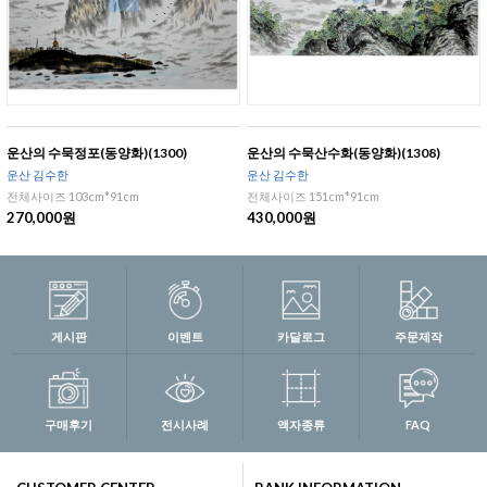
운산의 수묵정포(동양화)(1300)
운산의 수묵산수화(동양화)(1308)
운산 김수한
운산 김수한
전체사이즈 103cm*91cm
전체사이즈 151cm*91cm
270,000원
430,000원
게시판
이벤트
카달로그
주문제작
구매후기
전시사례
액자종류
FAQ