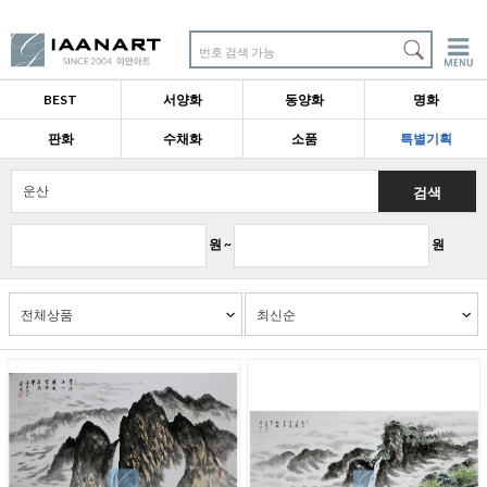
번호 검색 가능
BEST
서양화
동양화
명화
판화
수채화
소품
특별기획
검색
원 ~
원