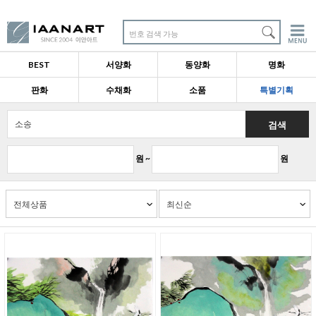
번호 검색 가능
BEST
서양화
동양화
명화
판화
수채화
소품
특별기획
검색
원 ~
원