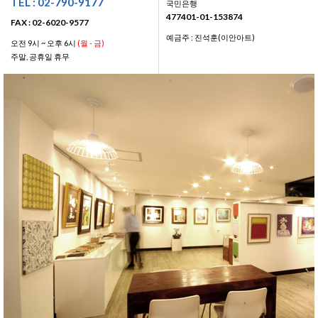
TEL : 02-790-9177
국민은행
477401-01-153874
FAX : 02-6020-9577
예금주 : 진석훈(이안아트)
오전 9시 ~ 오후 6시
(월 - 금)
주말, 공휴일 휴무