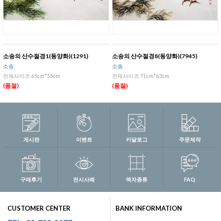
소송의 산수절경1(동양화)(1291)
소송의 산수절경8(동양화)(7945)
소송
소송
전체사이즈 65cm*55cm
전체사이즈 71cm*63cm
(품절)
(품절)
게시판
이벤트
카달로그
주문제작
구매후기
전시사례
액자종류
FAQ
CUSTOMER CENTER
BANK INFORMATION