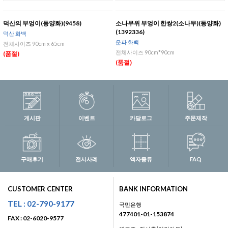
덕산의 부엉이(동양화)(9458)
소나무위 부엉이 한쌍2(소나무)(동양화)
(1392336)
덕산 화백
운파 화백
전체사이즈 90cm x 65cm
전체사이즈 90cm*90cm
(품절)
(품절)
게시판
이벤트
카달로그
주문제작
구매후기
전시사례
액자종류
FAQ
CUSTOMER CENTER
BANK INFORMATION
TEL : 02-790-9177
국민은행
477401-01-153874
FAX : 02-6020-9577