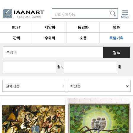
번호 검색 가능
BEST
서양화
동양화
명화
판화
수채화
소품
특별기획
검색
원 ~
원