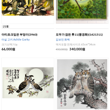
아티초크잎은 부엉이(3960)
모두가 잠든 후11(풍경화)(1421511)
아실 고키 Ashile Gorky
김보민 화백
크기선택가능
액자포함 전체사이즈 65cm*54cm
66,000원
340,000원
450,000원