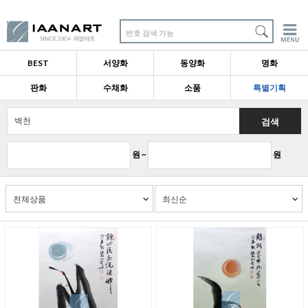
번호 검색 가능
BEST
서양화
동양화
명화
판화
수채화
소품
특별기획
검색
원 ~
원