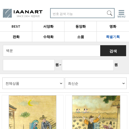
번호 검색 가능
BEST
서양화
동양화
명화
판화
수채화
소품
특별기획
검색
원 ~
원