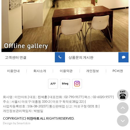
고객센터 연결
상품문의 게시판
이용안내
|
회사소개
|
이용약관
|
개인정보
|
PC버젼
취급방침
회사명 : 이안아트
|
대표 :
진석훈
|
대표전화 : 02-790-9177
|
팩스 : 02-6020-9577
|
주소 : 서울시 마포구 대흥동 330-2 ( 마포구 독막로38길 22 )
|
사업자등록번호 : 106-08-20237
|
통신판매업 신고 : 마포구청 0231 호
|
개인정보관리책임자 : 박범일
COPYRIGHT(C)
이안아트
ALL RIGHTS RESERVED.