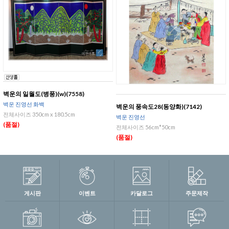
벽운의 일월도(병풍)(w)(7558)
벽운 진영선 화백
벽운의 풍속도28(동양화)(7142)
전체사이즈 350cm x 180.5cm
벽운 진영선
(품절)
전체사이즈 56cm*50cm
(품절)
게시판
이벤트
카달로그
주문제작