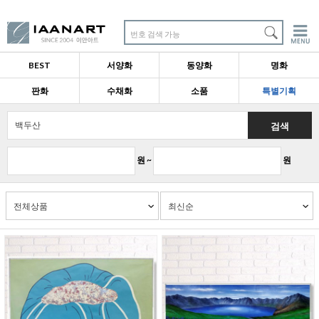
번호 검색 가능
BEST
서양화
동양화
명화
판화
수채화
소품
특별기획
검색
원 ~
원