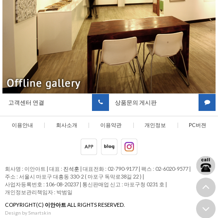
고객센터 연결
상품문의 게시판
이용안내
|
회사소개
|
이용약관
|
개인정보
|
PC버젼
취급방침
회사명 : 이안아트
|
대표 :
진석훈
|
대표전화 : 02-790-9177
|
팩스 : 02-6020-9577
|
주소 : 서울시 마포구 대흥동 330-2 ( 마포구 독막로38길 22 )
|
사업자등록번호 : 106-08-20237
|
통신판매업 신고 : 마포구청 0231 호
|
개인정보관리책임자 : 박범일
COPYRIGHT(C)
이안아트
ALL RIGHTS RESERVED.