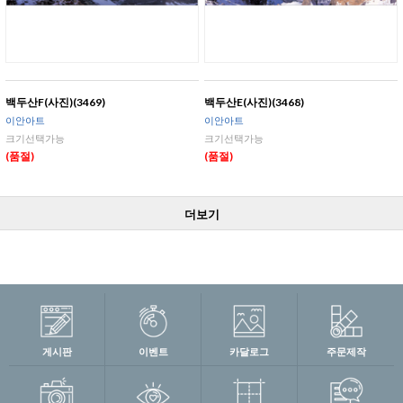
백두산F(사진)(3469)
백두산E(사진)(3468)
이안아트
이안아트
크기선택가능
크기선택가능
(품절)
(품절)
더보기
게시판
이벤트
카달로그
주문제작