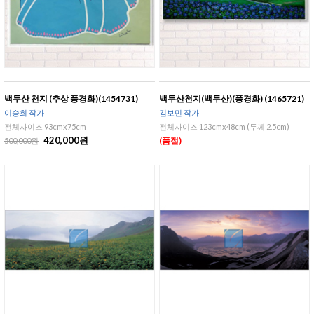
백두산 천지 (추상 풍경화)(1454731)
백두산천지(백두산)(풍경화) (1465721)
이승희 작가
김보민 작가
전체사이즈 93cmx75cm
전체사이즈 123cmx48cm (두께 2.5cm)
420,000원
(품절)
500,000원