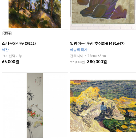
소나무와 바위(5852)
일렁이는 바위 (추상화)(1491647)
세잔
이승희 작가
크기선택가능
전체사이즈 75cmx63cm
66,000원
380,000원
993,000원