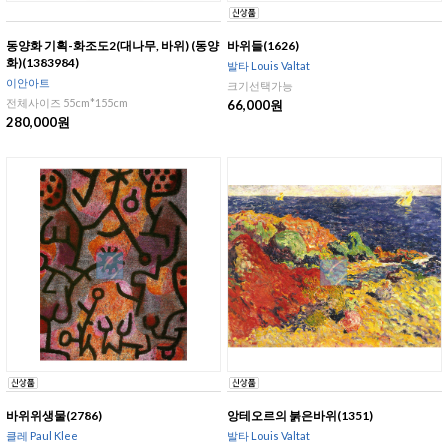
동양화 기획-화조도2(대나무, 바위) (동양
바위들(1626)
화)(1383984)
발타 Louis Valtat
이안아트
크기선택가능
전체사이즈 55cm*155cm
66,000원
280,000원
바위위생물(2786)
앙테오르의 붉은바위(1351)
클레 Paul Klee
발타 Louis Valtat