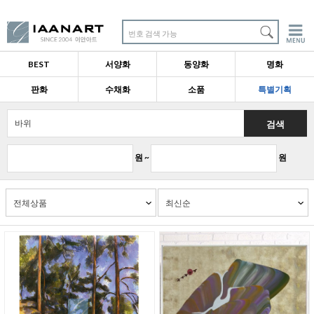
번호 검색 가능
BEST
서양화
동양화
명화
판화
수채화
소품
특별기획
검색
원 ~
원