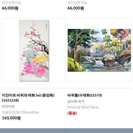
크기선택가능
크기선택가능
66,000원
66,000원
이안아트 바위와 매화 (w) (동양화)
바위틈(수채화)(3570)
(1421238)
김미화 작가
이안아트
액자포함 52cm*42cm
작품만(원통) 33cmx69cm
(품절)
160,000원