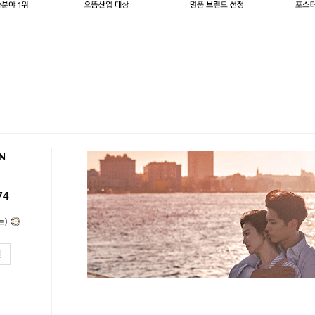
N
74
트)
인