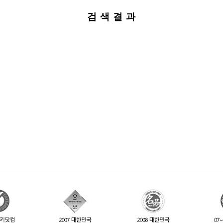
검 색 결 과