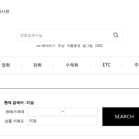
게시판
ex>해바라기
추상
여름풍경
말그림
1202
명화
판화
수채화
ETC
주
현재 검색어 : 미당
~
판매가격대
SEARCH
상품 키워드