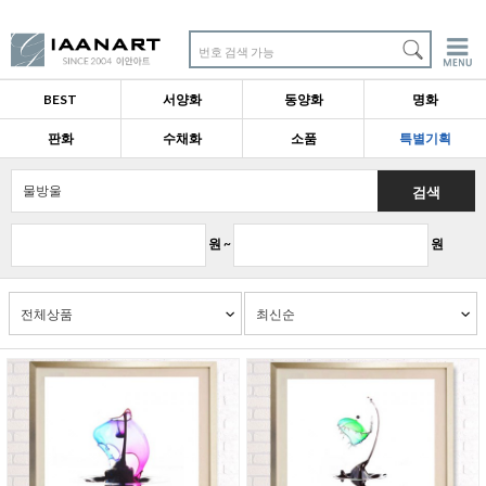
번호 검색 가능
BEST
서양화
동양화
명화
판화
수채화
소품
특별기획
검색
원 ~
원