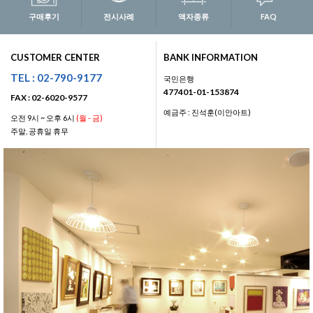
구매후기
전시사례
액자종류
FAQ
CUSTOMER CENTER
BANK INFORMATION
TEL : 02-790-9177
국민은행
477401-01-153874
FAX : 02-6020-9577
예금주 : 진석훈(이안아트)
오전 9시 ~ 오후 6시
(월 - 금)
주말, 공휴일 휴무