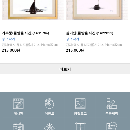
갸우뚱(물방울 사진)(1431786)
심미안(물방울 사진)(1422011)
정규 작가
정규 작가
전체(액자,유리포함)사이즈 44cmx52cm
전체(액자,유리포함)사이즈 44cmx52cm
215,000원
215,000원
더보기
게시판
이벤트
카달로그
주문제작