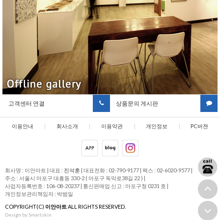
고객센터 연결
상품문의 게시판
이용안내
|
회사소개
|
이용약관
|
개인정보
|
PC버젼
취급방침
회사명 : 이안아트
|
대표 :
진석훈
|
대표전화 : 02-790-9177
|
팩스 : 02-6020-9577
|
주소 : 서울시 마포구 대흥동 330-2 ( 마포구 독막로38길 22 )
|
사업자등록번호 : 106-08-20237
|
통신판매업 신고 : 마포구청 0231 호
|
개인정보관리책임자 : 박범일
COPYRIGHT(C)
이안아트
ALL RIGHTS RESERVED.