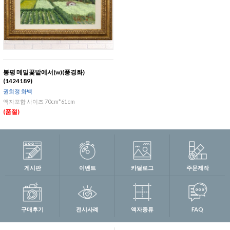
봉평 메밀꽃밭에서(w)(풍경화)
(1424189)
권희정 화백
액자포함 사이즈 70cm*61cm
(품절)
게시판
이벤트
카달로그
주문제작
구매후기
전시사례
액자종류
FAQ