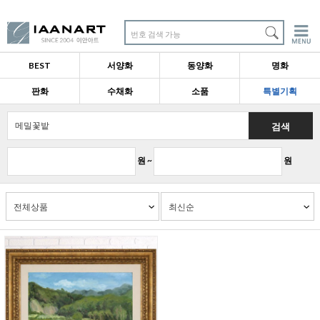
번호 검색 가능
BEST
서양화
동양화
명화
판화
수채화
소품
특별기획
검색
원 ~
원