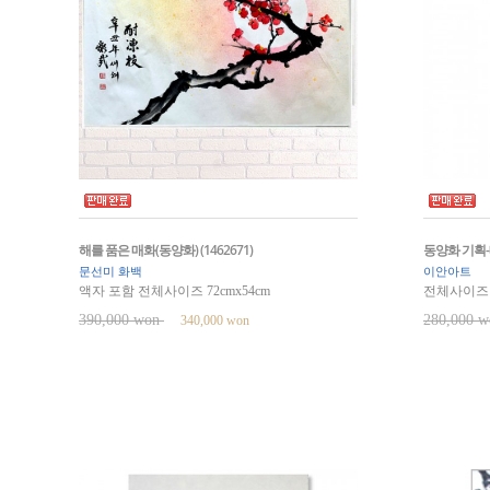
해를 품은 매화(동양화) (1462671)
동양화 기획-매화
문선미 화백
이안아트
액자 포함 전체사이즈 72cmx54cm
전체사이즈 5
390,000 won
280,000 
340,000 won