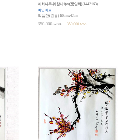
매화나무 위 참새1(w)(동양화) (1442163)
이안아트
작품만(원통) 60cmx42cm
350,000 won
350,000 won