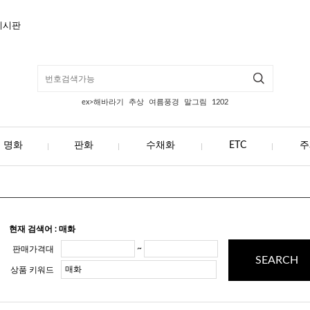
게시판
ex>해바라기
추상
여름풍경
말그림
1202
명화
판화
수채화
ETC
주
현재 검색어 : 매화
~
판매가격대
SEARCH
상품 키워드