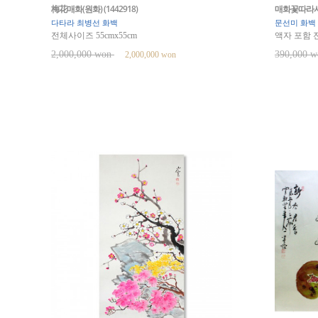
梅花매화(원화) (1442918)
매화꽃따라서 (
다타라 최병선 화백
문선미 화백
전체사이즈 55cmx55cm
액자 포함 전
2,000,000 won
390,000 
2,000,000 won