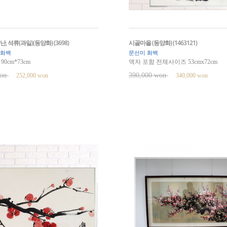
난, 석류(과일)(동양화) (3698)
시골마을 (동양화) (1463121)
 화백
문선미 화백
0cm*73cm
액자 포함 전체사이즈 53cmx72cm
won
390,000 won
252,000 won
340,000 won