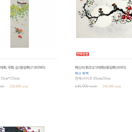
, 국화, 감 (동양화) (1383985)
해산의 화조도1(매화)(동양화) (8493)
해산 화백
5cm*155cm
전체사이즈 65cmx55cm
won
140,000 won
220,000 won
140,000 won