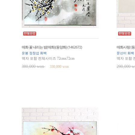
매화 꽃 내리는 밤(매화)(동양화) (1462672)
매화사랑 (동양화
운봉 정창섭 화백
문선미 화백
액자 포함 전체사이즈 72cmx72cm
액자 포함 전
380,000 won
290,000 
330,000 won