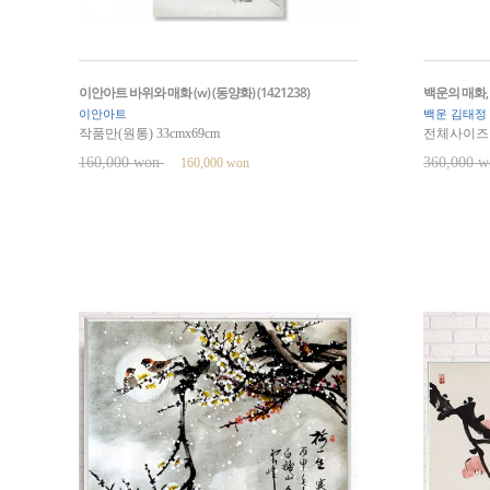
이안아트 바위와 매화 (w) (동양화) (1421238)
백운의 매화, 
이안아트
백운 김태정
작품만(원통) 33cmx69cm
전체사이즈 9
160,000 won
360,000 
160,000 won