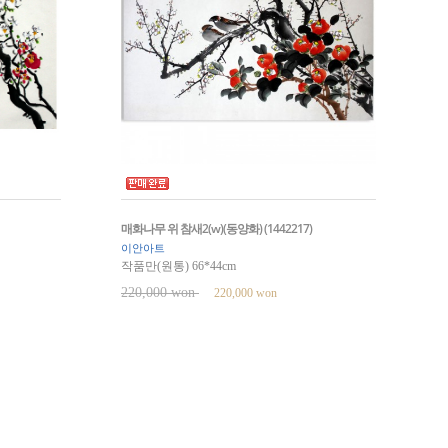
매화나무 위 참새2(w)(동양화) (1442217)
이안아트
작품만(원통) 66*44cm
220,000 won
220,000 won