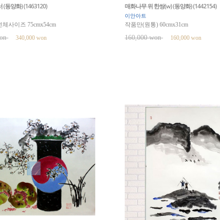
동양화) (1463120)
매화나무 위 한쌍(w) (동양화) (1442154)
이안아트
체사이즈 75cmx54cm
작품만(원통) 60cmx31cm
won
160,000 won
340,000 won
160,000 won