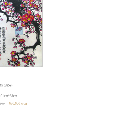
 (3859)
1cm*68cm
won
680,000 won