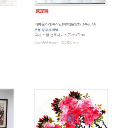
매화 꽃 아래 속삭임 (매화)(동양화) (1462673)
운봉 정창섭 화백
액자 포함 전체사이즈 72cmx72cm
380,000 won
330,000 won