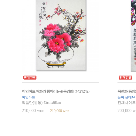
이안아트 매화와 항아리 (w) (동양화) (1421242)
목련화(동양화)
이안아트
운파 윤태유
작품만(원통) 45cmx68cm
전체사이즈 9
210,000 won
700,000 
210,000 won