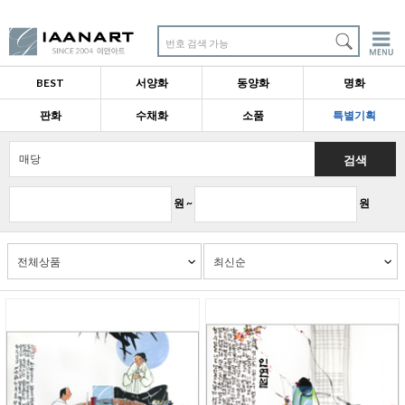
번호 검색 가능
BEST
서양화
동양화
명화
판화
수채화
소품
특별기획
검색
원 ~
원