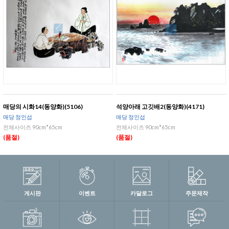
매당의 시화14(동양화)(5106)
석양아래 고깃배2(동양화)(4171)
매당 정인섭
매당 정인섭
전체사이즈 90cm*65cm
전체사이즈 90cm*65cm
(품절)
(품절)
게시판
이벤트
카달로그
주문제작