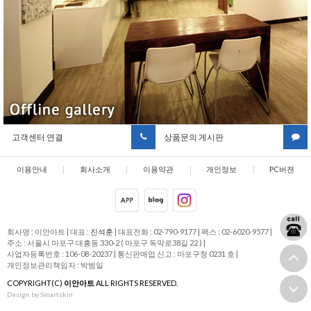
고객센터 연결
상품문의 게시판
이용안내
|
회사소개
|
이용약관
|
개인정보
|
PC버젼
취급방침
회사명 : 이안아트
|
대표 :
진석훈
|
대표전화 : 02-790-9177
|
팩스 : 02-6020-9577
|
주소 : 서울시 마포구 대흥동 330-2 ( 마포구 독막로38길 22 )
|
사업자등록번호 : 106-08-20237
|
통신판매업 신고 : 마포구청 0231 호
|
개인정보관리책임자 : 박범일
COPYRIGHT(C)
이안아트
ALL RIGHTS RESERVED.