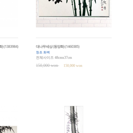
(1383984)
대나무세상 (동양화) (1460385)
청초 화백
전체사이즈 48cmx37cm
150,000 won
150,000 won