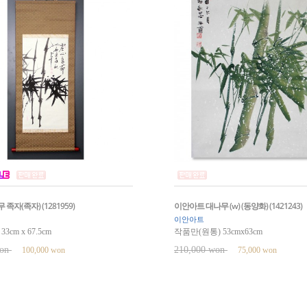
족자(족자) (1281959)
이안아트 대나무 (w) (동양화) (1421243)
이안아트
cm x 67.5cm
작품만(원통) 53cmx63cm
won
210,000 won
100,000 won
75,000 won