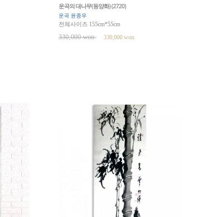
운곡의 대나무(동양화) (2720)
운곡 윤종우
전체사이즈 155cm*55cm
330,000 won
330,000 won