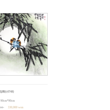
화) (4748)
0cm*90cm
won
330,000 won