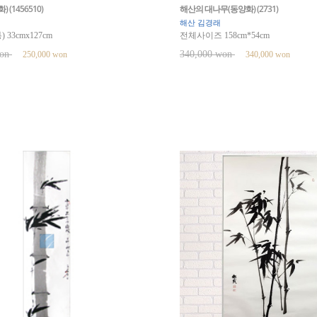
(1456510)
해산의 대나무(동양화) (2731)
해산 김경래
33cmx127cm
전체사이즈 158cm*54cm
won
340,000 won
250,000 won
340,000 won