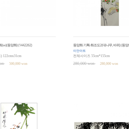
w)(동양화) (1442262)
동양화 기획-화조도2(대나무, 바위) (동양화) 
이안아트
122cmx31cm
전체사이즈 55cm*155cm
won
280,000 won
500,000 won
280,000 won