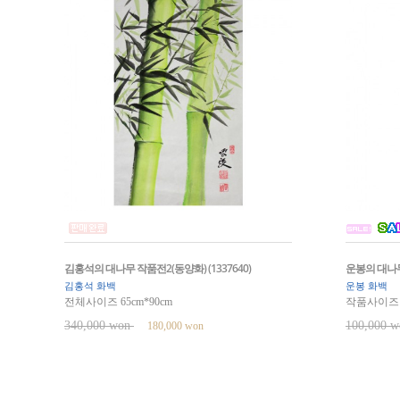
김홍석의 대나무 작품전2(동양화) (1337640)
운봉의 대나무 
김홍석 화백
운봉 화백
전체사이즈 65cm*90cm
작품사이즈 33
340,000 won
100,000 
180,000 won