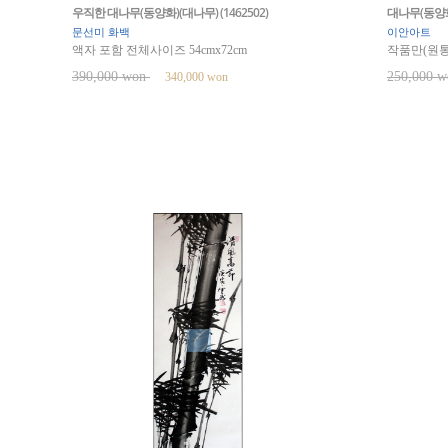
우직한 대나무(동양화)(대나무) (1462502)
대나무(동양화) 
문선미 화백
이안아트
액자 포함 전체사이즈 54cmx72cm
작품만(원통) 
390,000 won
250,000 
340,000 won