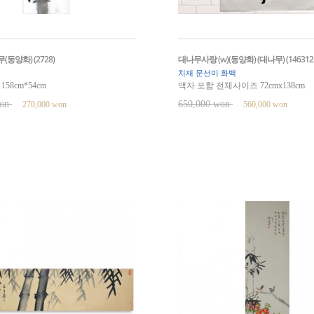
동양화) (2728)
대나무사랑 (w)(동양화) (대나무) (146312
치재 문선미 화백
58cm*54cm
액자 포함 전체사이즈 72cmx138cm
won
650,000 won
270,000 won
560,000 won