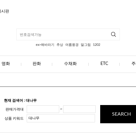
게시판
ex>해바라기
추상
여름풍경
말그림
1202
명화
판화
수채화
ETC
주
현재 검색어 : 대나무
~
판매가격대
SEARCH
상품 키워드