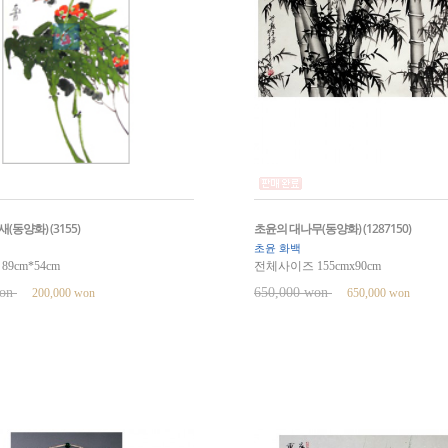
(동양화) (3155)
초윤의 대나무(동양화) (1287150)
초윤 화백
9cm*54cm
전체사이즈 155cmx90cm
won
650,000 won
200,000 won
650,000 won