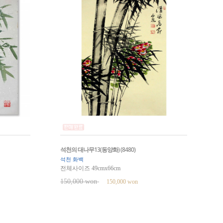
석천의 대나무13(동양화) (8480)
석천 화백
전체사이즈 49cmx66cm
150,000 won
150,000 won