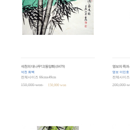
석천의 대나무12(동양화) (8479)
영보의 죽과 새
석천 화백
영보 이민호
전체사이즈 66cmx49cm
전체사이즈 8
150,000 won
200,000 
150,000 won