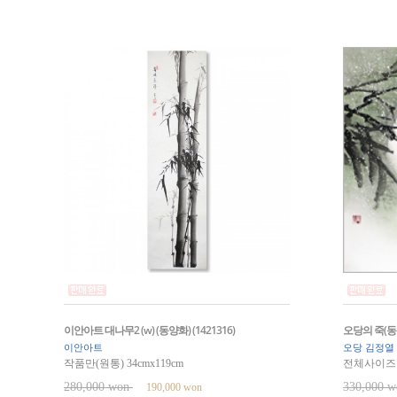
이안아트 대나무2 (w) (동양화) (1421316)
오당의 죽(동양
이안아트
오당 김정열
작품만(원통) 34cmx119cm
전체사이즈 9
280,000 won
330,000 
190,000 won