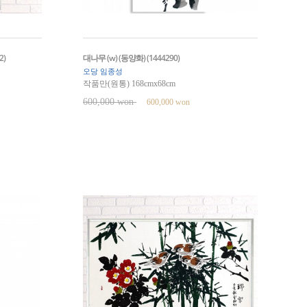
2)
대나무 (w) (동양화) (1444290)
오당 임종성
작품만(원통) 168cmx68cm
600,000 won
600,000 won