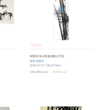
매헌의 대나무(동양화) (2730)
매헌 윤종우
전체사이즈 158cm*54cm
340,000 won
80,000 won