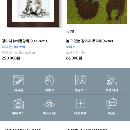
강아지 (w)(동양화)(1417691)
놀고 있는 강아지 두마리(6284)
치재 문선미 화백
보나르
전체사이즈 56cmx65cm
크기선택가능
250,000원
66,000원
게시판
이벤트
카달로그
주문제작
구매후기
전시사례
액자종류
FAQ