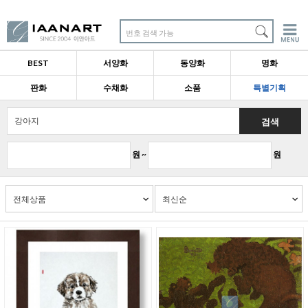
번호 검색 가능
BEST
서양화
동양화
명화
판화
수채화
소품
특별기획
검색
원 ~
원