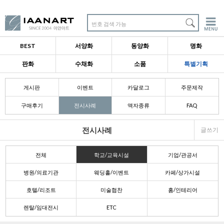
번호 검색 가능
BEST
서양화
동양화
명화
판화
수채화
소품
특별기획
게시판
이벤트
카달로그
주문제작
구매후기
전시사례
액자종류
FAQ
전시사례
글쓰기
전체
학교/교육시설
기업/관공서
병원/의료기관
웨딩홀/이벤트
카페/상가시설
호텔/리조트
미술협찬
홈/인테리어
렌탈/임대전시
ETC