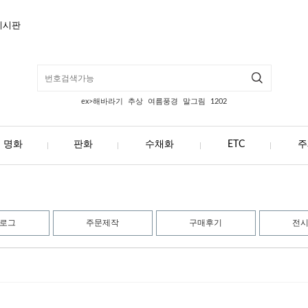
게시판
ex>해바라기
추상
여름풍경
말그림
1202
명화
판화
수채화
ETC
주
로그
주문제작
구매후기
전