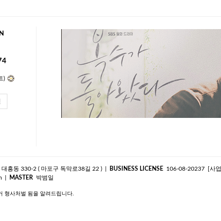
N
74
트)
인
흥동 330-2 ( 마포구 독막로38길 22 )
|
BUSINESS LICENSE
106-08-20237
[사
|
MASTER
박범일
m
거 형사처벌 됨을 알려드립니다.