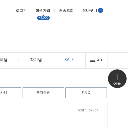
0
로그인
회원가입
배송조회
장바구니
+3,000
제별
작가별
SALE
ALL
시사례
액자종류
F A Q
VISIT : 69854