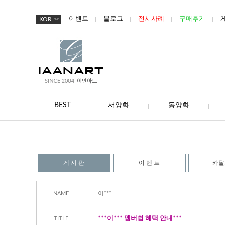
이벤트
블로그
전시사례
구매후기
KOR
BEST
서양화
동양화
게 시 판
이 벤 트
카달
이***
NAME
***이*** 멤버쉽 혜택 안내***
TITLE