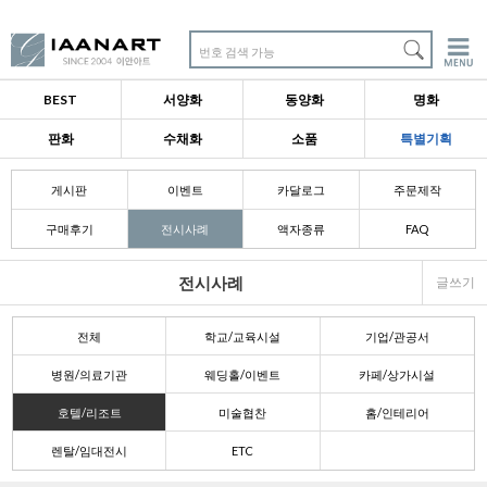
번호 검색 가능
BEST
서양화
동양화
명화
판화
수채화
소품
특별기획
게시판
이벤트
카달로그
주문제작
구매후기
전시사례
액자종류
FAQ
전시사례
글쓰기
전체
학교/교육시설
기업/관공서
병원/의료기관
웨딩홀/이벤트
카페/상가시설
호텔/리조트
미술협찬
홈/인테리어
렌탈/임대전시
ETC