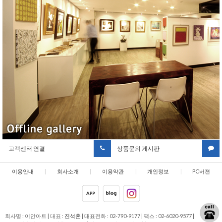
고객센터 연결
상품문의 게시판
이용안내
|
회사소개
|
이용약관
|
개인정보
|
PC버젼
취급방침
회사명 : 이안아트
|
대표 :
진석훈
|
대표전화 : 02-790-9177
|
팩스 : 02-6020-9577
|