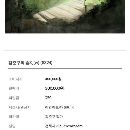
김춘구의 숲3_(w) (8324)
소비자가
300,000원
300,000
원
판매가
2%
적립금
제조사/원산지
이안아트/대한민국
작가명
김춘구 작가
설명
전체사이즈 71cmx56cm