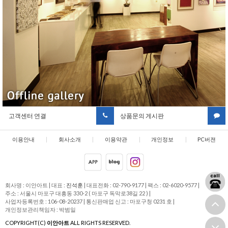
고객센터 연결
상품문의 게시판
이용안내
|
회사소개
|
이용약관
|
개인정보
|
PC버젼
취급방침
회사명 : 이안아트
|
대표 :
진석훈
|
대표전화 : 02-790-9177
|
팩스 : 02-6020-9577
|
주소 : 서울시 마포구 대흥동 330-2 ( 마포구 독막로38길 22 )
|
사업자등록번호 : 106-08-20237
|
통신판매업 신고 : 마포구청 0231 호
|
개인정보관리책임자 : 박범일
COPYRIGHT(C)
이안아트
ALL RIGHTS RESERVED.