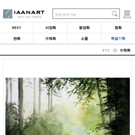
번호 검색 가능
BEST
서양화
동양화
명화
판화
수채화
소품
특별기획
ETC
수채화