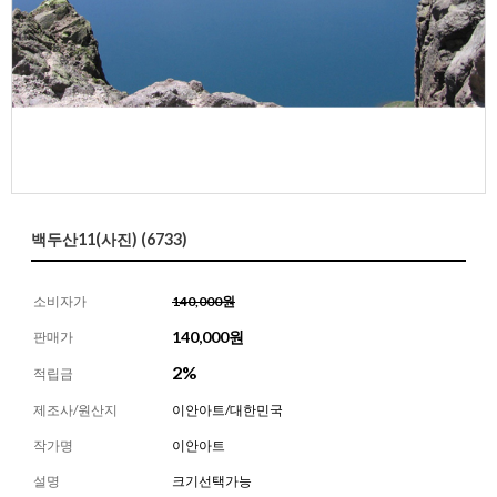
백두산11(사진) (6733)
소비자가
140,000원
140,000
원
판매가
2%
적립금
제조사/원산지
이안아트/대한민국
작가명
이안아트
설명
크기선택가능