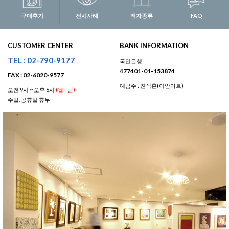
구매후기
전시사례
액자종류
FAQ
CUSTOMER CENTER
BANK INFORMATION
TEL : 02-790-9177
국민은행
477401-01-153874
FAX : 02-6020-9577
예금주 : 진석훈(이안아트)
오전 9시 ~ 오후 6시
(월 - 금)
주말, 공휴일 휴무