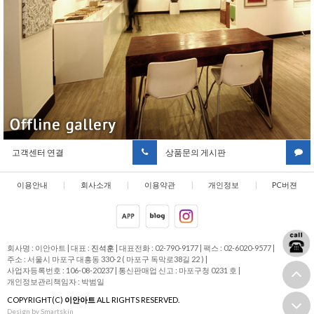
고객센터 연결
상품문의 게시판
이용안내
|
회사소개
|
이용약관
|
개인정보
|
PC버젼
취급방침
회사명 : 이안아트
|
대표 :
진석훈
|
대표전화 : 02-790-9177
|
팩스 : 02-6020-9577
|
주소 : 서울시 마포구 대흥동 330-2 ( 마포구 독막로38길 22 )
|
사업자등록번호 : 106-08-20237
|
통신판매업 신고 : 마포구청 0231 호
|
개인정보관리책임자 : 박범일
COPYRIGHT(C)
이안아트
ALL RIGHTS RESERVED.