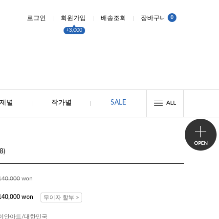
0
로그인
회원가입
배송조회
장바구니
+3,000
제별
작가별
SALE
ALL
8)
140,000
won
140,000 won
무이자 할부 >
이안아트/대한민국