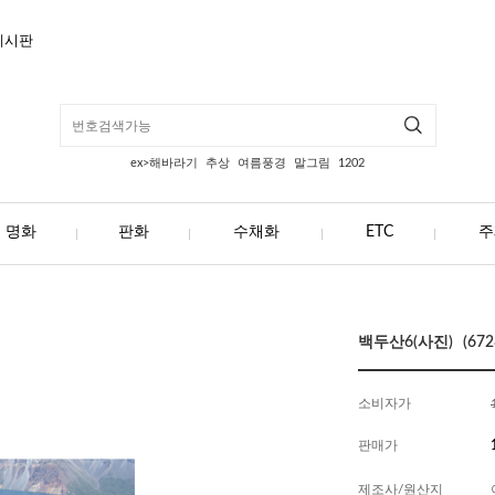
게시판
ex>해바라기
추상
여름풍경
말그림
1202
명화
판화
수채화
ETC
주
백두산6(사진) (672
소비자가
판매가
제조사/원산지