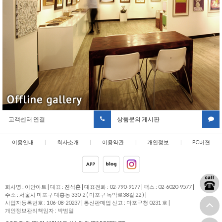
고객센터 연결
상품문의 게시판
이용안내
|
회사소개
|
이용약관
|
개인정보
|
PC버젼
취급방침
회사명 : 이안아트
|
대표 :
진석훈
|
대표전화 : 02-790-9177
|
팩스 : 02-6020-9577
|
주소 : 서울시 마포구 대흥동 330-2 ( 마포구 독막로38길 22 )
|
사업자등록번호 : 106-08-20237
|
통신판매업 신고 : 마포구청 0231 호
|
개인정보관리책임자 : 박범일