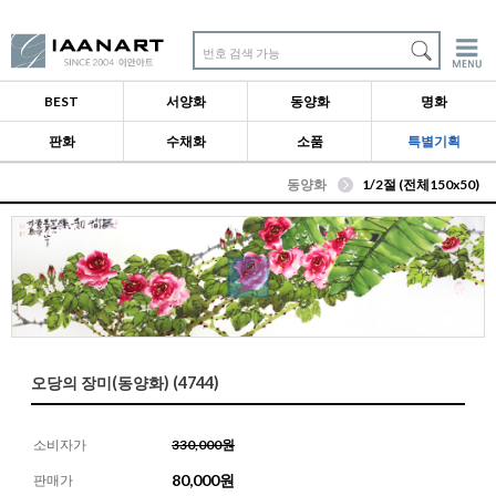
번호 검색 가능
BEST
서양화
동양화
명화
판화
수채화
소품
특별기획
동양화
1/2절 (전체150x50)
오당의 장미(동양화) (4744)
소비자가
330,000원
80,000
원
판매가