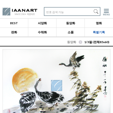
번호 검색 가능
BEST
서양화
동양화
명화
판화
수채화
소품
특별기획
동양화
1/3절 (전체85x60)