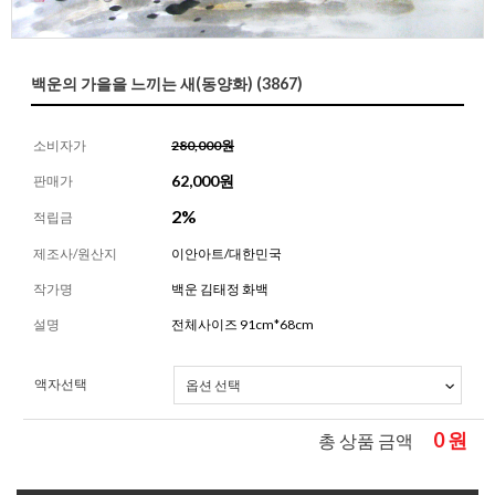
백운의 가을을 느끼는 새(동양화) (3867)
소비자가
280,000원
62,000
원
판매가
2%
적립금
제조사/원산지
이안아트/대한민국
작가명
백운 김태정 화백
설명
전체사이즈 91cm*68cm
액자선택
0
원
총 상품 금액