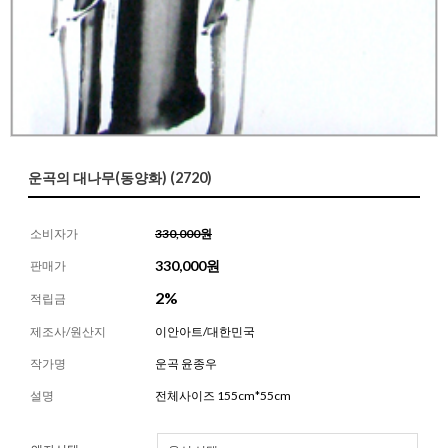
운곡의 대나무(동양화) (2720)
소비자가
330,000원
330,000
원
판매가
2%
적립금
제조사/원산지
이안아트/대한민국
작가명
운곡 윤종우
설명
전체사이즈 155cm*55cm