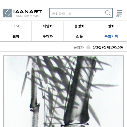
번호 검색 가능
BEST
서양화
동양화
명화
판화
수채화
소품
특별기획
동양화
1/2절 (전체150x50)