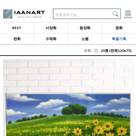
번호 검색 가능
BEST
서양화
동양화
명화
판화
수채화
소품
특별기획
유화
20호 (전체120x75)