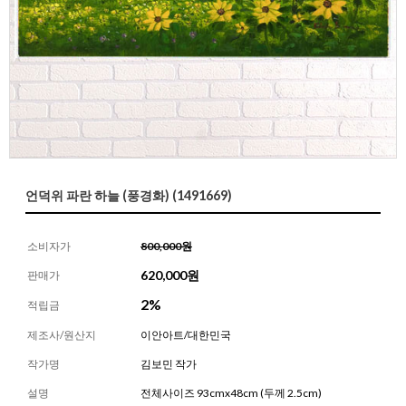
언덕위 파란 하늘 (풍경화) (1491669)
소비자가
800,000원
620,000
원
판매가
2%
적립금
제조사/원산지
이안아트/대한민국
작가명
김보민 작가
설명
전체사이즈 93cmx48cm (두께 2.5cm)