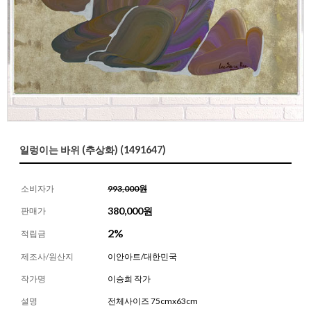
일렁이는 바위 (추상화) (1491647)
소비자가
993,000원
380,000
원
판매가
2%
적립금
제조사/원산지
이안아트/대한민국
작가명
이승희 작가
설명
전체사이즈 75cmx63cm