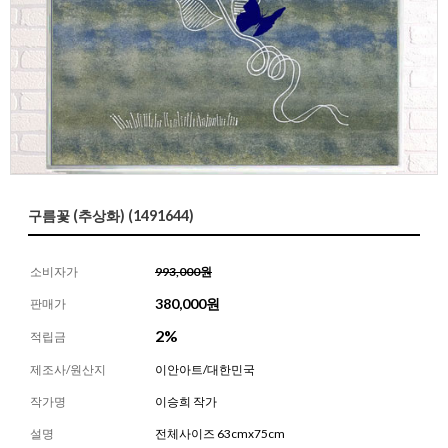
구름꽃 (추상화) (1491644)
소비자가
993,000원
380,000
원
판매가
2%
적립금
제조사/원산지
이안아트/대한민국
작가명
이승희 작가
설명
전체사이즈 63cmx75cm