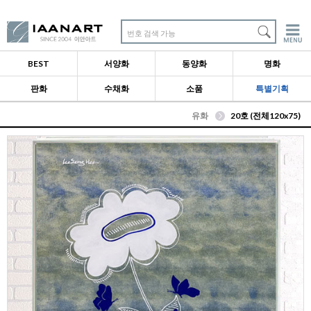
번호 검색 가능
BEST
서양화
동양화
명화
판화
수채화
소품
특별기획
유화
20호 (전체120x75)