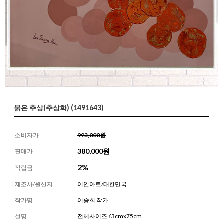
붉은 추상(추상화) (1491643)
소비자가
993,000원
380,000
원
판매가
2%
적립금
제조사/원산지
이안아트/대한민국
작가명
이승희 작가
설명
전체사이즈 63cmx75cm