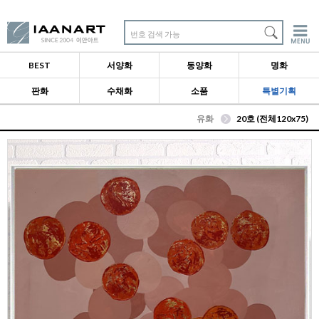
번호 검색 가능
BEST
서양화
동양화
명화
판화
수채화
소품
특별기획
유화
20호 (전체120x75)