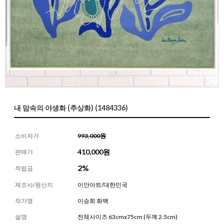
내 맘속의 야생화 (추상화) (1484336)
소비자가
993,000원
410,000
원
판매가
2%
적립금
제조사/원산지
이안아트/대한민국
작가명
이승희 화백
설명
전체사이즈 63cmx75cm (두께 2.5cm)