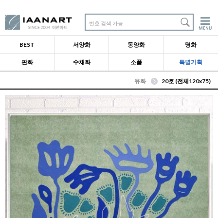
번호 검색 가능
BEST
서양화
동양화
명화
판화
수채화
소품
특별기획
유화
20호 (전체120x75)