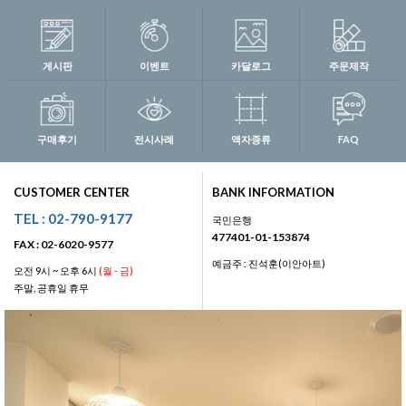
게시판
이벤트
카달로그
주문제작
구매후기
전시사례
액자종류
FAQ
CUSTOMER CENTER
BANK INFORMATION
TEL : 02-790-9177
국민은행
477401-01-153874
FAX : 02-6020-9577
예금주 : 진석훈(이안아트)
오전 9시 ~ 오후 6시
(월 - 금)
주말, 공휴일 휴무