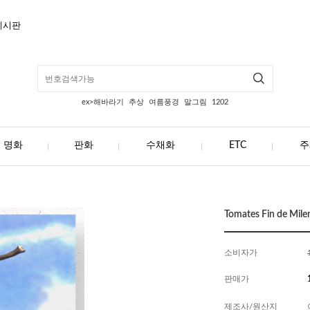
게시판
ex>해바라기
추상
여름풍경
말그림
1202
명화
판화
수채화
ETC
주
Tomates Fin de M
소비자가
판매가
제조사/원산지