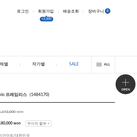
0
로그인
회원가입
배송조회
장바구니
+3,000
제별
작가별
SALE
ALL
ilenio 프레임리스 (1484170)
1,143,000
won
180,000 won
무이자 할부 >
이안아트/대한민국