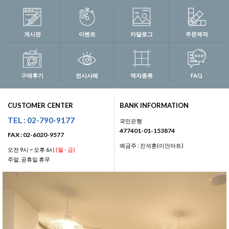
게시판
이벤트
카달로그
주문제작
구매후기
전시사례
액자종류
FAQ
CUSTOMER CENTER
BANK INFORMATION
TEL : 02-790-9177
국민은행
477401-01-153874
FAX : 02-6020-9577
예금주 : 진석훈(이안아트)
오전 9시 ~ 오후 6시
(월 - 금)
주말, 공휴일 휴무