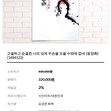
고결하고 순결한 너의 넋에 두손을 모을 수밖에 없네 (동양화)
(1484122)
소비자가
400,000원
320,000
원
판매가
2%
적립금
제조사/원산지
이안아트/대한민국
작가명
김경문 화백