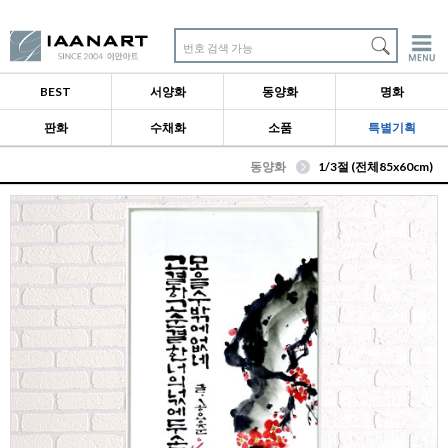
번호 검색 가능
BEST
서양화
동양화
명화
판화
수채화
소품
특별기획
동양화
1/3절 (전체85x60cm)